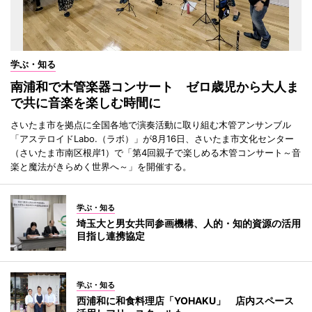
学ぶ・知る
南浦和で木管楽器コンサート ゼロ歳児から大人ま
で共に音楽を楽しむ時間に
さいたま市を拠点に全国各地で演奏活動に取り組む木管アンサンブル
「アステロイドLabo.（ラボ）」が8月16日、さいたま市文化センター
（さいたま市南区根岸1）で「第4回親子で楽しめる木管コンサート～音
楽と魔法がきらめく世界へ～」を開催する。
学ぶ・知る
埼玉大と男女共同参画機構、人的・知的資源の活用
目指し連携協定
学ぶ・知る
西浦和に和食料理店「YOHAKU」 店内スペース