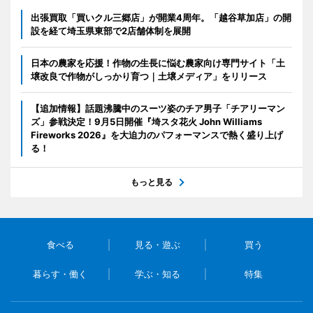
出張買取「買いクル三郷店」が開業4周年。「越谷草加店」の開
設を経て埼玉県東部で2店舗体制を展開
日本の農家を応援！作物の生長に悩む農家向け専門サイト「土
壌改良で作物がしっかり育つ｜土壌メディア」をリリース
【追加情報】話題沸騰中のスーツ姿のチア男子「チアリーマン
ズ」参戦決定！9月5日開催『埼スタ花火 John Williams
Fireworks 2026』を大迫力のパフォーマンスで熱く盛り上げ
る！
もっと見る
食べる
見る・遊ぶ
買う
暮らす・働く
学ぶ・知る
特集