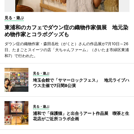
見る・遊ぶ
東浦和のカフェでダウン症の織物作家個展 地元染
め物作家とコラボグッズも
ダウン症の織物作家・森田岳杜（がくと）さんの作品展が7月10日～26
日、たまごとスイーツの店「大ちゃんファーム」（さいたま市緑区東浦
和7）で行われた。
見る・遊ぶ
埼玉会館で「サマーロックフェス」 地元ライブハ
ウス主催で7日間8公演
見る・遊ぶ
浦和で「保護猫」と出合うアート作品展 喫茶と生
花店がご近所コラボ企画