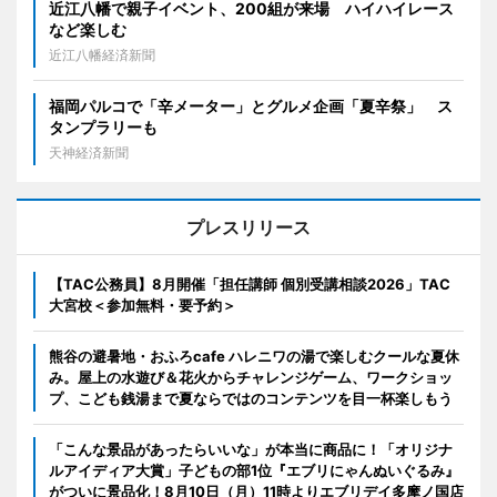
近江八幡で親子イベント、200組が来場 ハイハイレース
など楽しむ
近江八幡経済新聞
福岡パルコで「辛メーター」とグルメ企画「夏辛祭」 ス
タンプラリーも
天神経済新聞
プレスリリース
【TAC公務員】8月開催「担任講師 個別受講相談2026」TAC
大宮校＜参加無料・要予約＞
熊谷の避暑地・おふろcafe ハレニワの湯で楽しむクールな夏休
み。屋上の水遊び＆花火からチャレンジゲーム、ワークショッ
プ、こども銭湯まで夏ならではのコンテンツを目一杯楽しもう
「こんな景品があったらいいな」が本当に商品に！「オリジナ
ルアイディア大賞」子どもの部1位『エブリにゃんぬいぐるみ』
がついに景品化！8月10日（月）11時よりエブリデイ多摩ノ国店