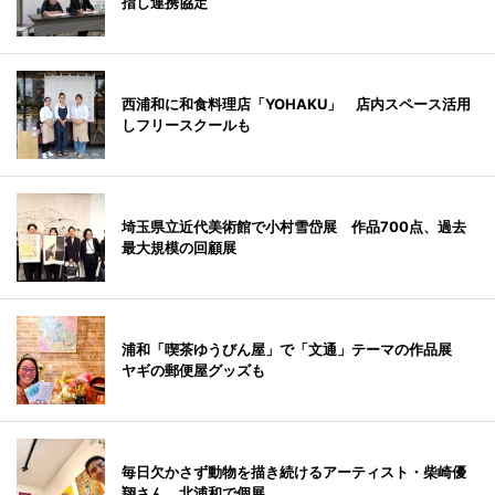
指し連携協定
西浦和に和食料理店「YOHAKU」 店内スペース活用
しフリースクールも
埼玉県立近代美術館で小村雪岱展 作品700点、過去
最大規模の回顧展
浦和「喫茶ゆうびん屋」で「文通」テーマの作品展
ヤギの郵便屋グッズも
毎日欠かさず動物を描き続けるアーティスト・柴崎優
翔さん、北浦和で個展