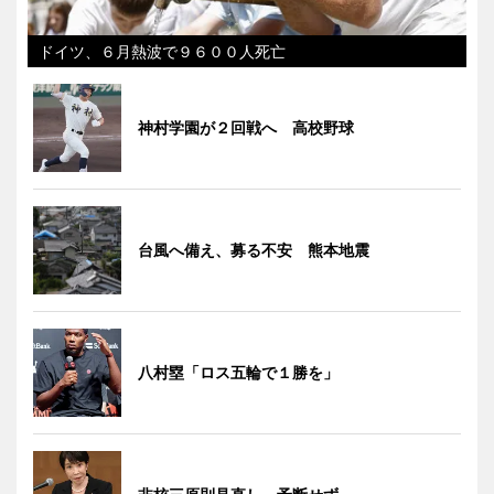
ドイツ、６月熱波で９６００人死亡
神村学園が２回戦へ 高校野球
台風へ備え、募る不安 熊本地震
八村塁「ロス五輪で１勝を」