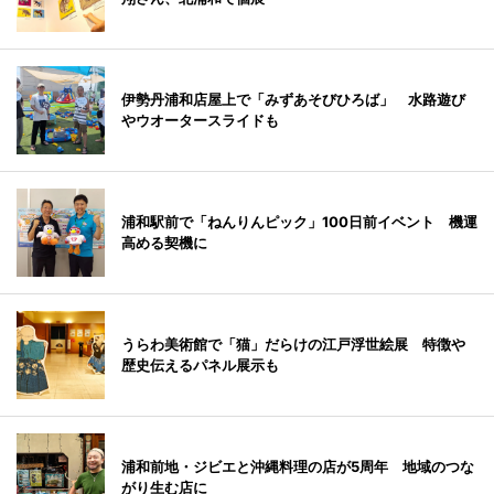
伊勢丹浦和店屋上で「みずあそびひろば」 水路遊び
やウオータースライドも
浦和駅前で「ねんりんピック」100日前イベント 機運
高める契機に
うらわ美術館で「猫」だらけの江戸浮世絵展 特徴や
歴史伝えるパネル展示も
浦和前地・ジビエと沖縄料理の店が5周年 地域のつな
がり生む店に