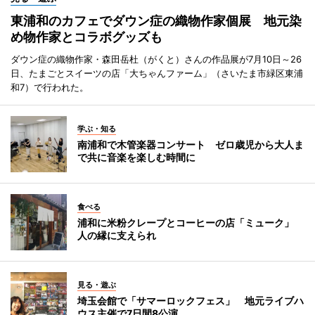
東浦和のカフェでダウン症の織物作家個展 地元染
め物作家とコラボグッズも
ダウン症の織物作家・森田岳杜（がくと）さんの作品展が7月10日～26
日、たまごとスイーツの店「大ちゃんファーム」（さいたま市緑区東浦
和7）で行われた。
学ぶ・知る
南浦和で木管楽器コンサート ゼロ歳児から大人ま
で共に音楽を楽しむ時間に
食べる
浦和に米粉クレープとコーヒーの店「ミューク」
人の縁に支えられ
見る・遊ぶ
埼玉会館で「サマーロックフェス」 地元ライブハ
ウス主催で7日間8公演