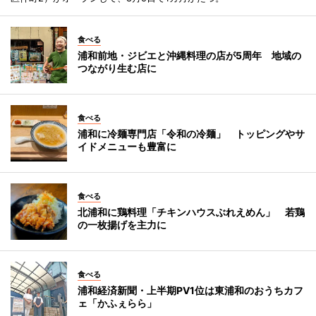
食べる
浦和前地・ジビエと沖縄料理の店が5周年 地域の
つながり生む店に
食べる
浦和に冷麺専門店「令和の冷麺」 トッピングやサ
イドメニューも豊富に
食べる
北浦和に鶏料理「チキンハウスぶれえめん」 若鶏
の一枚揚げを主力に
食べる
浦和経済新聞・上半期PV1位は東浦和のおうちカフ
ェ「かふぇらら」