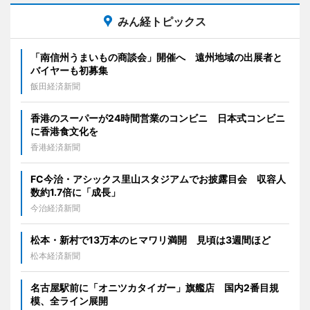
みん経トピックス
「南信州うまいもの商談会」開催へ 遠州地域の出展者と
バイヤーも初募集
飯田経済新聞
香港のスーパーが24時間営業のコンビニ 日本式コンビニ
に香港食文化を
香港経済新聞
FC今治・アシックス里山スタジアムでお披露目会 収容人
数約1.7倍に「成長」
今治経済新聞
松本・新村で13万本のヒマワリ満開 見頃は3週間ほど
松本経済新聞
名古屋駅前に「オニツカタイガー」旗艦店 国内2番目規
模、全ライン展開