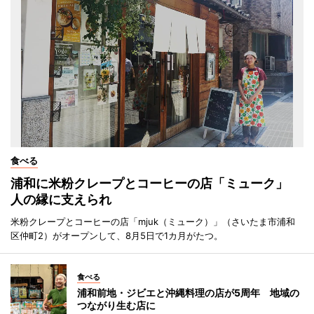
食べる
浦和に米粉クレープとコーヒーの店「ミューク」
人の縁に支えられ
米粉クレープとコーヒーの店「mjuk（ミューク）」（さいたま市浦和
区仲町2）がオープンして、8月5日で1カ月がたつ。
食べる
浦和前地・ジビエと沖縄料理の店が5周年 地域の
つながり生む店に