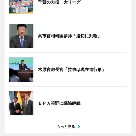
千賀の力投 大リーグ
高市首相靖国参拝「適切に判断」
木原官房長官「拉致は現在進行形」
ＥＰＡ視野に議論継続
もっと見る