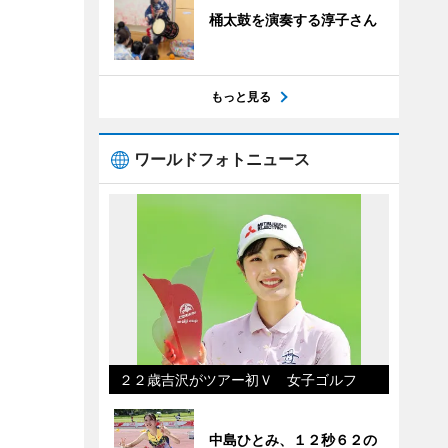
桶太鼓を演奏する淳子さん
もっと見る
ワールドフォトニュース
２２歳吉沢がツアー初Ｖ 女子ゴルフ
中島ひとみ、１２秒６２の