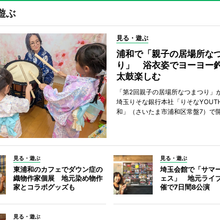
遊ぶ
見る・遊ぶ
浦和で「親子の居場所な
り」 浴衣姿でヨーヨー
太鼓楽しむ
「第2回親子の居場所なつまつり」が
埼玉りそな銀行本社「りそなYOUTH 
和」（さいたま市浦和区常盤7）で
見る・遊ぶ
見る・遊ぶ
東浦和のカフェでダウン症の
埼玉会館で「サマ
織物作家個展 地元染め物作
ェス」 地元ライ
家とコラボグッズも
催で7日間8公演
見る・遊ぶ