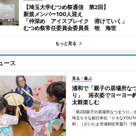
【埼玉大学むつめ祭通信 第2回】
新規メンバー100人迎え
「仲深め アイスブレイク 溶けていく」
むつめ祭常任委員会委員長 牧 海世
もっと見る
ュース
見る・遊ぶ
浦和で「親子の居場所な
り」 浴衣姿でヨーヨー
太鼓楽しむ
「第2回親子の居場所なつまつり」が
埼玉りそな銀行本社「りそなYOUTH 
和」（さいたま市浦和区常盤7）で