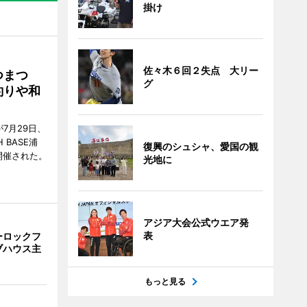
掛け
佐々木６回２失点 大リー
つまつ
グ
釣りや和
7月29日、
BASE浦
復興のシュシャ、愛国の観
開催された。
光地に
アジア大会公式ウエア発
表
ーロックフ
ブハウス主
もっと見る