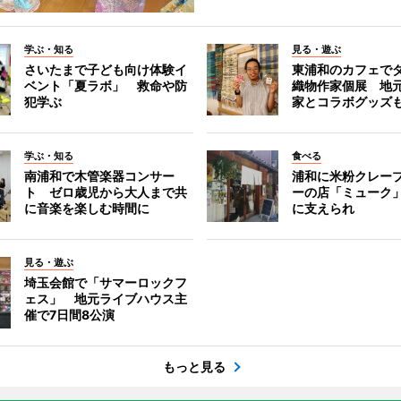
学ぶ・知る
見る・遊ぶ
さいたまで子ども向け体験イ
東浦和のカフェで
ベント「夏ラボ」 救命や防
織物作家個展 地
犯学ぶ
家とコラボグッズ
学ぶ・知る
食べる
南浦和で木管楽器コンサー
浦和に米粉クレー
ト ゼロ歳児から大人まで共
ーの店「ミューク
に音楽を楽しむ時間に
に支えられ
見る・遊ぶ
埼玉会館で「サマーロックフ
ェス」 地元ライブハウス主
催で7日間8公演
もっと見る