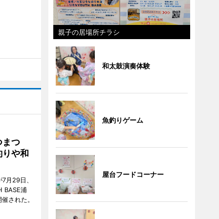
親子の居場所チラシ
和太鼓演奏体験
魚釣りゲーム
つまつ
釣りや和
屋台フードコーナー
7月29日、
BASE浦
開催された。