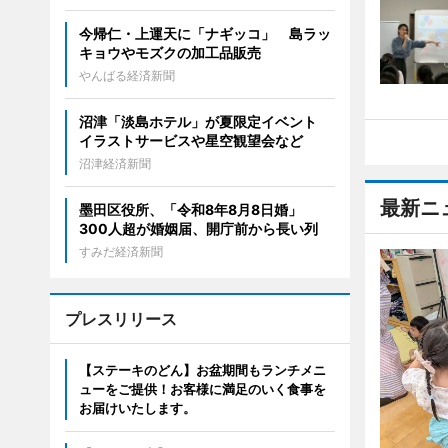
今帰仁・上運天に「ナギッコ」 島ラッ
キョウやモズクの加工品販売
やんばる経済新聞
沼津「淡島ホテル」が夏限定イベント
イラストサービスや星空観望会など
沼津経済新聞
最新ニ
墨田区役所、「令和8年8月8日婚」
300人超が婚姻届、開庁前から長い列
すみだ経済新聞
プレスリリース
【ステーキのどん】お盆期間もランチメニ
ューをご提供！お客様に満足のいく食事を
お届けいたします。