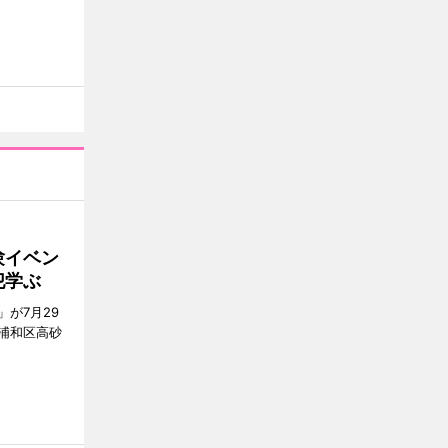
験イベン
犯学ぶ
が7月29
浦和区高砂