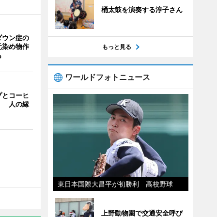
桶太鼓を演奏する淳子さん
ダウン症の
元染め物作
もっと見る
も
ワールドフォトニュース
プとコーヒ
」 人の縁
東日本国際大昌平が初勝利 高校野球
上野動物園で交通安全呼び