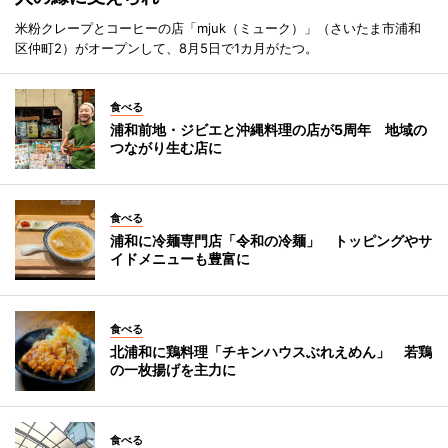
米粉クレープとコーヒーの店「mjuk（ミューク）」（さいたま市浦和
区仲町2）がオープンして、8月5日で1カ月がたつ。
食べる
浦和前地・ジビエと沖縄料理の店が5周年 地域の
つながり生む店に
食べる
浦和に冷麺専門店「令和の冷麺」 トッピングやサ
イドメニューも豊富に
食べる
北浦和に鶏料理「チキンハウスぶれえめん」 若鶏
の一枚揚げを主力に
食べる