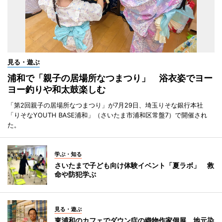
見る・遊ぶ
浦和で「親子の居場所なつまつり」 浴衣姿でヨー
ヨー釣りや和太鼓楽しむ
「第2回親子の居場所なつまつり」が7月29日、埼玉りそな銀行本社
「りそなYOUTH BASE浦和」（さいたま市浦和区常盤7）で開催され
た。
学ぶ・知る
さいたまで子ども向け体験イベント「夏ラボ」 救
命や防犯学ぶ
見る・遊ぶ
東浦和のカフェでダウン症の織物作家個展 地元染