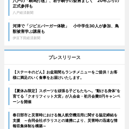
八戸の「騎馬打毬」、若手騎手の姿勇ましく 20年ぶりの
正式参拝も
八戸経済新聞
河津で「ジビエバーガー体験」 小中学生30人が参加、鳥
獣被害学ぶ講座も
伊豆下田経済新聞
プレスリリース
【ステーキのどん】お盆期間もランチメニューをご提供！お客
様に満足のいく食事をお届けいたします。
【夏休み限定】スポーツを頑張る子どもたちへ。“動ける身体”を
育てる「クオリフィット大宮」が入会金・初月会費0円キャンペ
ーンを開催
春日部市と災害時における無人航空機活用に関する協定締結を
支援 ～合同会社ポラリスとの連携により、災害時の迅速な情
報収集体制を構築～