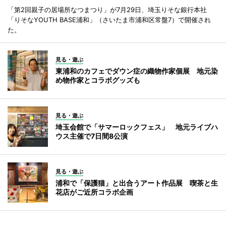
「第2回親子の居場所なつまつり」が7月29日、埼玉りそな銀行本社
「りそなYOUTH BASE浦和」（さいたま市浦和区常盤7）で開催され
た。
見る・遊ぶ
東浦和のカフェでダウン症の織物作家個展 地元染
め物作家とコラボグッズも
見る・遊ぶ
埼玉会館で「サマーロックフェス」 地元ライブハ
ウス主催で7日間8公演
見る・遊ぶ
浦和で「保護猫」と出合うアート作品展 喫茶と生
花店がご近所コラボ企画