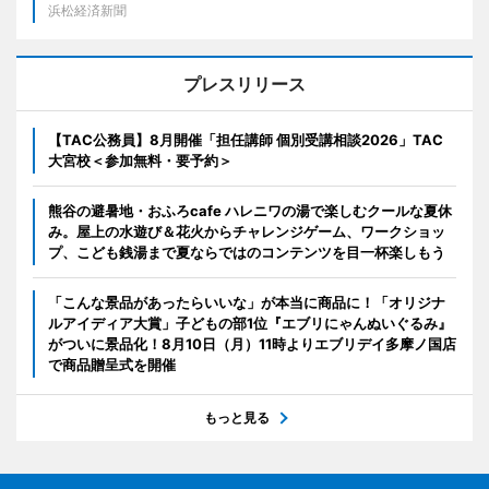
浜松経済新聞
プレスリリース
【TAC公務員】8月開催「担任講師 個別受講相談2026」TAC
大宮校＜参加無料・要予約＞
熊谷の避暑地・おふろcafe ハレニワの湯で楽しむクールな夏休
み。屋上の水遊び＆花火からチャレンジゲーム、ワークショッ
プ、こども銭湯まで夏ならではのコンテンツを目一杯楽しもう
「こんな景品があったらいいな」が本当に商品に！「オリジナ
ルアイディア大賞」子どもの部1位『エブリにゃんぬいぐるみ』
がついに景品化！8月10日（月）11時よりエブリデイ多摩ノ国店
で商品贈呈式を開催
もっと見る