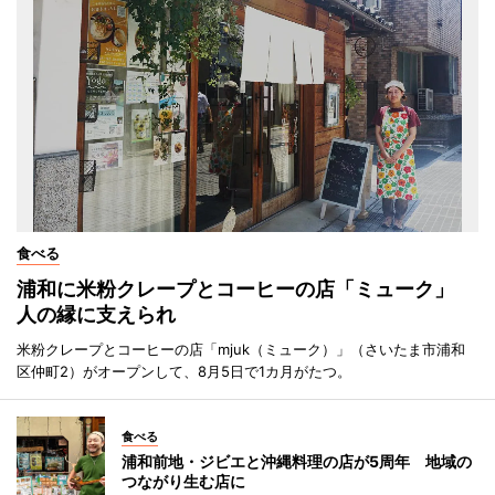
食べる
浦和に米粉クレープとコーヒーの店「ミューク」
人の縁に支えられ
米粉クレープとコーヒーの店「mjuk（ミューク）」（さいたま市浦和
区仲町2）がオープンして、8月5日で1カ月がたつ。
食べる
浦和前地・ジビエと沖縄料理の店が5周年 地域の
つながり生む店に