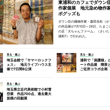
東浦和のカフェでダウン
作家個展 地元染め物作
ボグッズも
ダウン症の織物作家・森田岳杜（が
の作品展が7月10日～26日、たま
の店「大ちゃんファーム」（さいた
浦和7）で行われた。
見る・遊ぶ
見る・遊ぶ
埼玉会館で「サマーロックフ
浦和で「保護猫」
ェス」 地元ライブハウス主
ート作品展 喫茶
催で7日間8公演
ご近所コラボ企画
見る・遊ぶ
埼玉県立近代美術館で小村雪
岱展 作品700点、過去最大
規模の回顧展