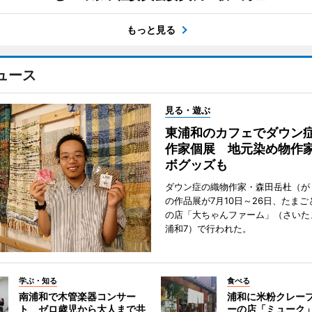
もっと見る
ュース
見る・遊ぶ
東浦和のカフェでダウン
作家個展 地元染め物作
ボグッズも
ダウン症の織物作家・森田岳杜（が
の作品展が7月10日～26日、たま
の店「大ちゃんファーム」（さいた
浦和7）で行われた。
学ぶ・知る
食べる
南浦和で木管楽器コンサー
浦和に米粉クレー
ト ゼロ歳児から大人まで共
ーの店「ミューク