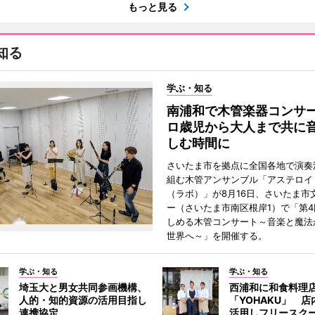
もっと見る
知る
学ぶ・知る
南浦和で木管楽器コンサ
ロ歳児から大人まで共に
しむ時間に
さいたま市を拠点に全国各地で演奏
組む木管アンサンブル「アステロイドL
（ラボ）」が8月16日、さいたま市
ー（さいたま市南区根岸1）で「第
しめる木管コンサート～音楽と魔法
世界へ～」を開催する。
学ぶ・知る
学ぶ・知る
埼玉大と男女共同参画機構、
西浦和に和食料理
人的・知的資源の活用目指し
「YOHAKU」 
連携協定
活用しフリースク