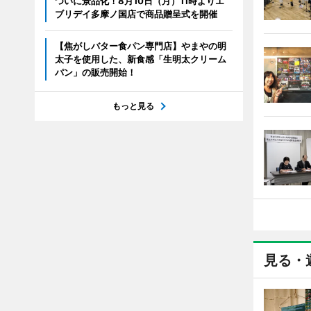
ついに景品化！8月10日（月）11時よりエ
ブリデイ多摩ノ国店で商品贈呈式を開催
【焦がしバター食パン専門店】やまやの明
太子を使用した、新食感「生明太クリーム
パン」の販売開始！
もっと見る
見る・