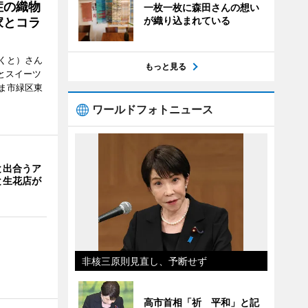
症の織物
一枚一枚に森田さんの想い
が織り込まれている
家とコラ
くと）さん
もっと見る
ごとスイーツ
ま市緑区東
ワールドフォトニュース
と出合うア
と生花店が
非核三原則見直し、予断せず
高市首相「祈 平和」と記