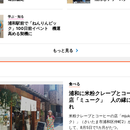
学ぶ・知る
浦和駅前で「ねんりんピッ
ク」100日前イベント 機運
高める契機に
もっと見る
食べる
浦和に米粉クレープとコ
店「ミューク」 人の縁
れ
米粉クレープとコーヒーの店「mju
ク）」（さいたま市浦和区仲町2）
して、8月5日で1カ月がたつ。