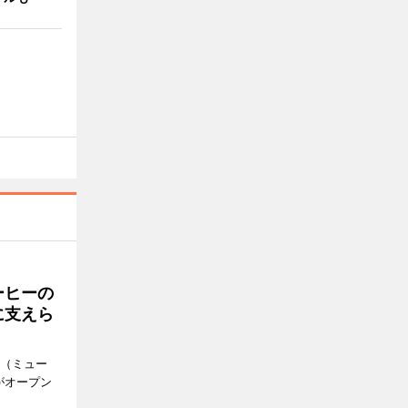
ーヒーの
に支えら
k（ミュー
がオープン