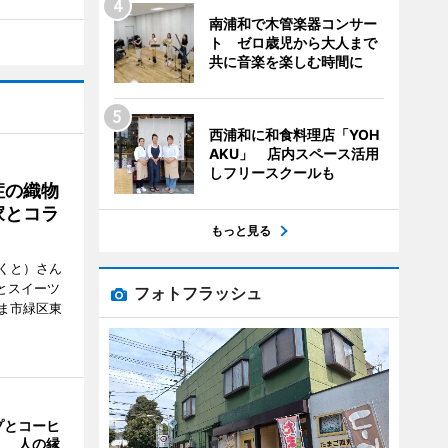
南浦和で木管楽器コンサー
ト ゼロ歳児から大人まで
共に音楽を楽しむ時間に
西浦和に和食料理店「YOH
AKU」 店内スペース活用
しフリースクールも
症の織物
家とコラ
もっと見る
くと）さん
ごとスイーツ
フォトフラッシュ
ま市緑区東
プとコーヒ
」 人の縁