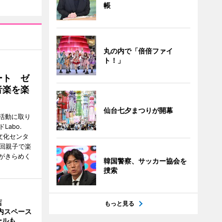
帳
丸の内で「倍倍ファイ
ト！」
ート ゼ
音楽を楽
仙台七夕まつりが開幕
活動に取り
abo.
文化センタ
4回親子で楽
がきらめく
韓国警察、サッカー協会を
捜索
店
もっと見る
店内スペース
ールも