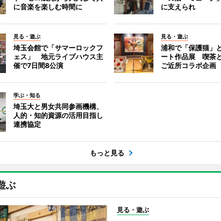
に音楽を楽しむ時間に
に支えられ
見る・遊ぶ
見る・遊ぶ
埼玉会館で「サマーロックフ
浦和で「保護猫」
ェス」 地元ライブハウス主
ート作品展 喫茶
催で7日間8公演
ご近所コラボ企画
学ぶ・知る
埼玉大と男女共同参画機構、
人的・知的資源の活用目指し
連携協定
もっと見る
遊ぶ
見る・遊ぶ