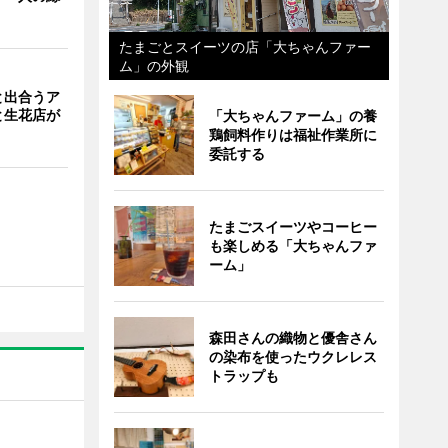
たまごとスイーツの店「大ちゃんファー
ム」の外観
と出合うア
と生花店が
「大ちゃんファーム」の養
鶏飼料作りは福祉作業所に
委託する
たまごスイーツやコーヒー
も楽しめる「大ちゃんファ
ーム」
森田さんの織物と優舎さん
の染布を使ったウクレレス
トラップも