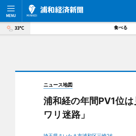
食べる
33°C
ニュース地図
浦和経の年間PV1位
ワリ迷路」
埼玉県さいたま市浦和区三崎26