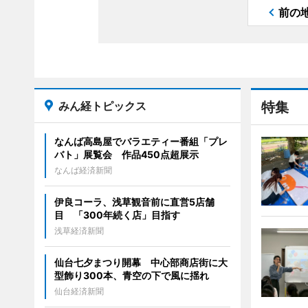
前の
みん経トピックス
特集
なんば高島屋でバラエティー番組「プレ
バト」展覧会 作品450点超展示
なんば経済新聞
伊良コーラ、浅草観音前に直営5店舗
目 「300年続く店」目指す
浅草経済新聞
仙台七夕まつり開幕 中心部商店街に大
型飾り300本、青空の下で風に揺れ
仙台経済新聞