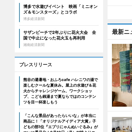
博多で水遊びイベント 映画「ミニオン
ズ＆モンスターズ」とコラボ
博多経済新聞
最新ニ
サザンビーチで2年ぶりに花火大会 全
国で中止になった花火玉も再利用
湘南経済新聞
プレスリリース
熊谷の避暑地・おふろcafe ハレニワの湯で
楽しむクールな夏休み。屋上の水遊び＆花
火からチャレンジゲーム、ワークショッ
プ、こども銭湯まで夏ならではのコンテン
ツを目一杯楽しもう
「こんな景品があったらいいな」が本当に
商品に！「オリジナルアイディア大賞」子
どもの部1位『エブリにゃんぬいぐるみ』が