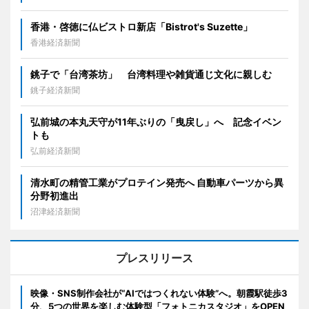
香港・啓徳に仏ビストロ新店「Bistrot's Suzette」
香港経済新聞
銚子で「台湾茶坊」 台湾料理や雑貨通じ文化に親しむ
銚子経済新聞
弘前城の本丸天守が11年ぶりの「曳戻し」へ 記念イベン
トも
弘前経済新聞
清水町の精管工業がプロテイン発売へ 自動車パーツから異
分野初進出
沼津経済新聞
プレスリリース
映像・SNS制作会社が“AIではつくれない体験”へ。朝霞駅徒歩3
分、5つの世界を楽しむ体験型「フォトニカスタジオ」をOPEN