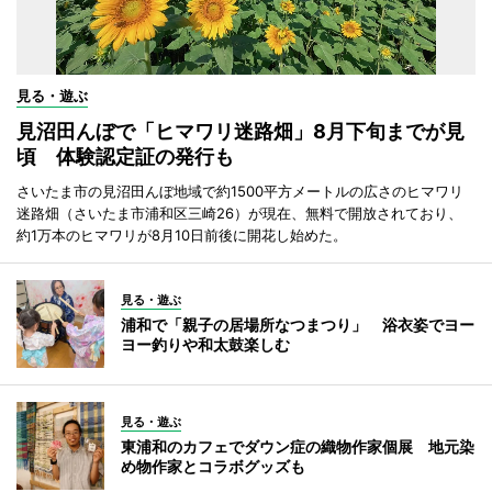
見る・遊ぶ
見沼田んぼで「ヒマワリ迷路畑」8月下旬までが見
頃 体験認定証の発行も
さいたま市の見沼田んぼ地域で約1500平方メートルの広さのヒマワリ
迷路畑（さいたま市浦和区三崎26）が現在、無料で開放されており、
約1万本のヒマワリが8月10日前後に開花し始めた。
見る・遊ぶ
浦和で「親子の居場所なつまつり」 浴衣姿でヨー
ヨー釣りや和太鼓楽しむ
見る・遊ぶ
東浦和のカフェでダウン症の織物作家個展 地元染
め物作家とコラボグッズも