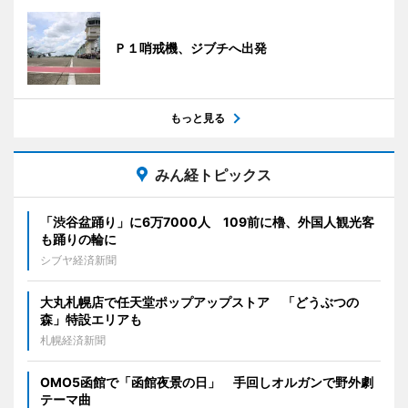
Ｐ１哨戒機、ジブチへ出発
もっと見る
みん経トピックス
「渋谷盆踊り」に6万7000人 109前に櫓、外国人観光客
も踊りの輪に
シブヤ経済新聞
大丸札幌店で任天堂ポップアップストア 「どうぶつの
森」特設エリアも
札幌経済新聞
OMO5函館で「函館夜景の日」 手回しオルガンで野外劇
テーマ曲