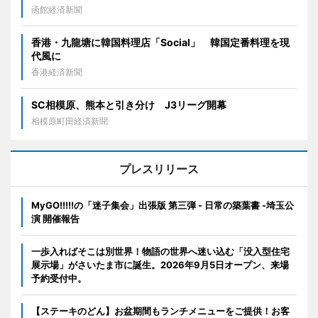
函館経済新聞
香港・九龍塘に韓国料理店「Social」 韓国定番料理を現
代風に
香港経済新聞
SC相模原、熊本と引き分け J3リーグ開幕
相模原町田経済新聞
プレスリリース
MyGO!!!!!の「迷子集会」出張版 第三弾 - 日常の築葉書 -埼玉公
演 開催報告
一歩入ればそこは別世界！物語の世界へ迷い込む「没入型住宅
展示場」がさいたま市に誕生。2026年9月5日オープン、来場
予約受付中。
【ステーキのどん】お盆期間もランチメニューをご提供！お客