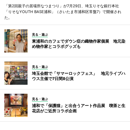
「第2回親子の居場所なつまつり」が7月29日、埼玉りそな銀行本社
「りそなYOUTH BASE浦和」（さいたま市浦和区常盤7）で開催され
た。
見る・遊ぶ
東浦和のカフェでダウン症の織物作家個展 地元染
め物作家とコラボグッズも
見る・遊ぶ
埼玉会館で「サマーロックフェス」 地元ライブハ
ウス主催で7日間8公演
見る・遊ぶ
浦和で「保護猫」と出合うアート作品展 喫茶と生
花店がご近所コラボ企画