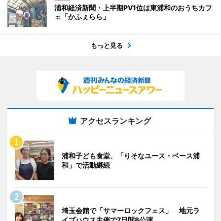
浦和経済新聞・上半期PV1位は東浦和のおうちカフ
ェ「かふぇらら」
もっと見る
アクセスランキング
浦和子ども食堂、「りそなユース・ベース浦
和」で活動継続
埼玉会館で「サマーロックフェス」 地元ラ
イブハウス主催で7日間8公演