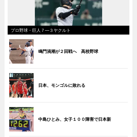
プロ野球・巨人７―３ヤクルト
鳴門渦潮が２回戦へ 高校野球
日本、モンゴルに敗れる
中島ひとみ、女子１００障害で日本新