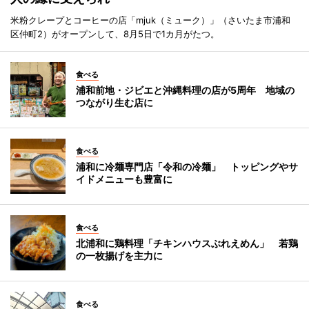
米粉クレープとコーヒーの店「mjuk（ミューク）」（さいたま市浦和
区仲町2）がオープンして、8月5日で1カ月がたつ。
食べる
浦和前地・ジビエと沖縄料理の店が5周年 地域の
つながり生む店に
食べる
浦和に冷麺専門店「令和の冷麺」 トッピングやサ
イドメニューも豊富に
食べる
北浦和に鶏料理「チキンハウスぶれえめん」 若鶏
の一枚揚げを主力に
食べる