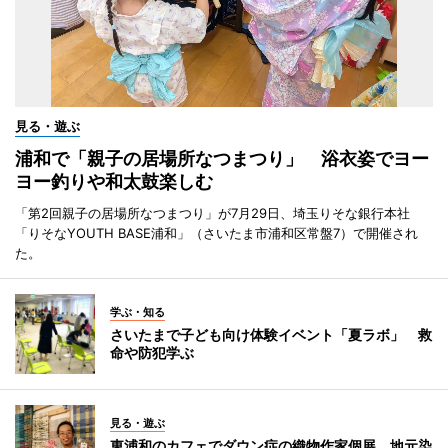
見る・遊ぶ
浦和で「親子の居場所なつまつり」 浴衣姿でヨー
ヨー釣りや和太鼓楽しむ
「第2回親子の居場所なつまつり」が7月29日、埼玉りそな銀行本社
「りそなYOUTH BASE浦和」（さいたま市浦和区常盤7）で開催され
た。
学ぶ・知る
さいたまで子ども向け体験イベント「夏ラボ」 救
命や防犯学ぶ
見る・遊ぶ
東浦和のカフェでダウン症の織物作家個展 地元染