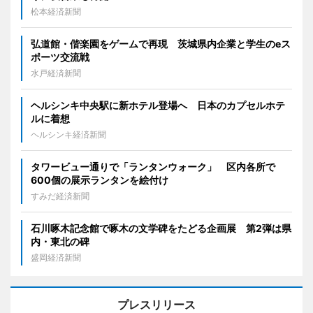
松本経済新聞
弘道館・偕楽園をゲームで再現 茨城県内企業と学生のeス
ポーツ交流戦
水戸経済新聞
ヘルシンキ中央駅に新ホテル登場へ 日本のカプセルホテ
ルに着想
ヘルシンキ経済新聞
タワービュー通りで「ランタンウォーク」 区内各所で
600個の展示ランタンを絵付け
すみだ経済新聞
石川啄木記念館で啄木の文学碑をたどる企画展 第2弾は県
内・東北の碑
盛岡経済新聞
プレスリリース