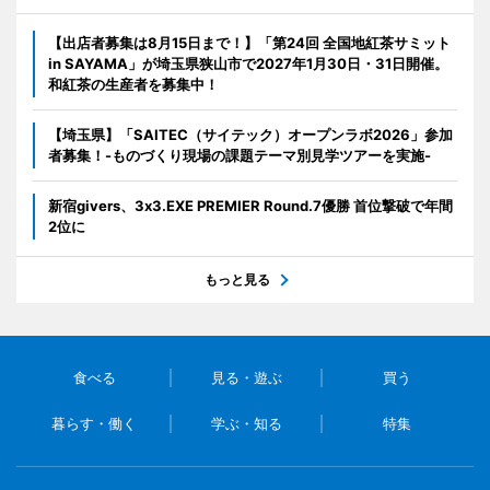
【出店者募集は8月15日まで！】「第24回 全国地紅茶サミット
in SAYAMA」が埼玉県狭山市で2027年1月30日・31日開催。
和紅茶の生産者を募集中！
【埼玉県】「SAITEC（サイテック）オープンラボ2026」参加
者募集！-ものづくり現場の課題テーマ別見学ツアーを実施-
新宿givers、3x3.EXE PREMIER Round.7優勝 首位撃破で年間
2位に
もっと見る
食べる
見る・遊ぶ
買う
暮らす・働く
学ぶ・知る
特集