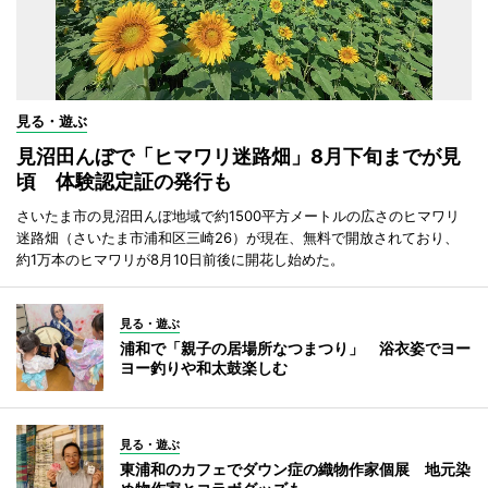
見る・遊ぶ
見沼田んぼで「ヒマワリ迷路畑」8月下旬までが見
頃 体験認定証の発行も
さいたま市の見沼田んぼ地域で約1500平方メートルの広さのヒマワリ
迷路畑（さいたま市浦和区三崎26）が現在、無料で開放されており、
約1万本のヒマワリが8月10日前後に開花し始めた。
見る・遊ぶ
浦和で「親子の居場所なつまつり」 浴衣姿でヨー
ヨー釣りや和太鼓楽しむ
見る・遊ぶ
東浦和のカフェでダウン症の織物作家個展 地元染