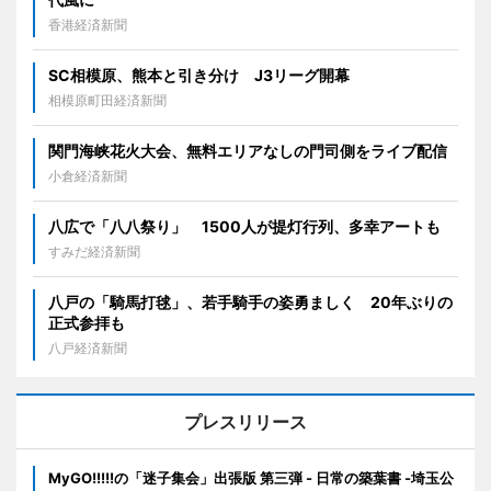
香港経済新聞
SC相模原、熊本と引き分け J3リーグ開幕
相模原町田経済新聞
関門海峡花火大会、無料エリアなしの門司側をライブ配信
小倉経済新聞
八広で「八八祭り」 1500人が提灯行列、多幸アートも
すみだ経済新聞
八戸の「騎馬打毬」、若手騎手の姿勇ましく 20年ぶりの
正式参拝も
八戸経済新聞
プレスリリース
MyGO!!!!!の「迷子集会」出張版 第三弾 - 日常の築葉書 -埼玉公