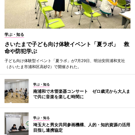
学ぶ・知る
さいたまで子ども向け体験イベント「夏ラボ」 救
命や防犯学ぶ
子ども向け体験型イベント「夏ラボ」が7月29日、明治安田浦和支社
（さいたま市浦和区高砂2）で開催された。
学ぶ・知る
南浦和で木管楽器コンサート ゼロ歳児から大人ま
で共に音楽を楽しむ時間に
学ぶ・知る
埼玉大と男女共同参画機構、人的・知的資源の活用
目指し連携協定