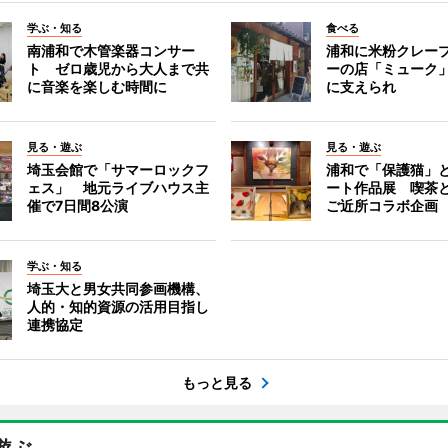
学ぶ・知る
食べる
南浦和で木管楽器コンサー
浦和に米粉クレー
ト ゼロ歳児から大人まで共
ーの店「ミューク
に音楽を楽しむ時間に
に支えられ
見る・遊ぶ
見る・遊ぶ
埼玉会館で「サマーロックフ
浦和で「保護猫」
ェス」 地元ライブハウス主
ート作品展 喫茶
催で7日間8公演
ご近所コラボ企画
学ぶ・知る
埼玉大と男女共同参画機構、
人的・知的資源の活用目指し
連携協定
もっと見る
遊ぶ