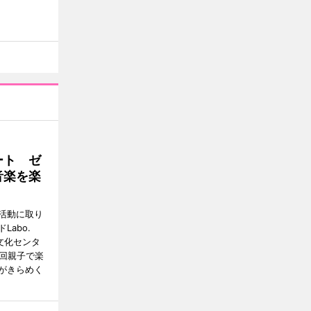
ート ゼ
音楽を楽
活動に取り
abo.
文化センタ
4回親子で楽
がきらめく