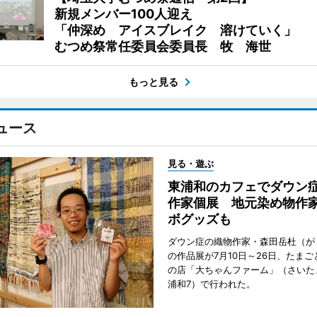
新規メンバー100人迎え
「仲深め アイスブレイク 溶けていく」
むつめ祭常任委員会委員長 牧 海世
もっと見る
ュース
見る・遊ぶ
東浦和のカフェでダウン
作家個展 地元染め物作
ボグッズも
ダウン症の織物作家・森田岳杜（が
の作品展が7月10日～26日、たま
の店「大ちゃんファーム」（さいた
浦和7）で行われた。