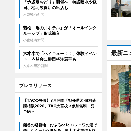
「赤坂夏おどり」開催へ 特設噴水や縁
日、地元飲食店の出店も
赤坂経済新聞
若松「亀の井ホテル」が「オールインク
ルーシブ」形式導入
小倉経済新聞
最新ニ
六本木で「ハイキュー！！」体験イベン
ト 内覧会に柳田将洋選手も
六本木経済新聞
プレスリリース
【TAC公務員】8月開催「担任講師 個別受
講相談2026」TAC大宮校＜参加無料・要
予約＞
熊谷の避暑地・おふろcafe ハレニワの湯で
楽しむクールな夏休み。屋上の水遊び＆花