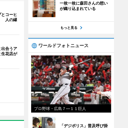
一枚一枚に森田さんの想い
が織り込まれている
プとコーヒ
」 人の縁
もっと見る
ワールドフォトニュース
と出合うア
と生花店が
プロ野球・広島７―１１巨人
「デジポリス」普及呼び掛