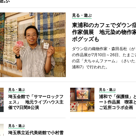
見る・遊ぶ
東浦和のカフェでダウン
作家個展 地元染め物作
ボグッズも
ダウン症の織物作家・森田岳杜（が
の作品展が7月10日～26日、たま
の店「大ちゃんファーム」（さいた
浦和7）で行われた。
見る・遊ぶ
見る・遊ぶ
埼玉会館で「サマーロックフ
浦和で「保護猫」
ェス」 地元ライブハウス主
ート作品展 喫茶
催で7日間8公演
ご近所コラボ企画
見る・遊ぶ
埼玉県立近代美術館で小村雪