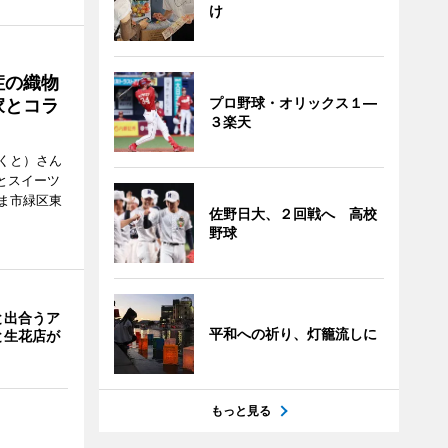
け
症の織物
プロ野球・オリックス１―
家とコラ
３楽天
くと）さん
ごとスイーツ
ま市緑区東
佐野日大、２回戦へ 高校
野球
と出合うア
平和への祈り、灯籠流しに
と生花店が
もっと見る