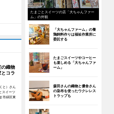
たまごとスイーツの店「大ちゃんファー
ム」の外観
「大ちゃんファーム」の養
鶏飼料作りは福祉作業所に
委託する
たまごスイーツやコーヒー
も楽しめる「大ちゃんファ
症の織物
ーム」
家とコラ
森田さんの織物と優舎さん
くと）さん
の染布を使ったウクレレス
ごとスイーツ
トラップも
ま市緑区東