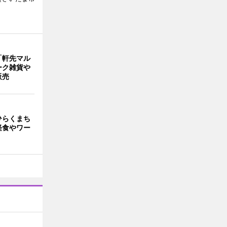
「軒先マル
ーク雑貨や
販売
ひらくまち
軽食やワー