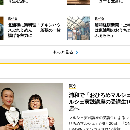
り生む店に
ニューも豊富に
食べる
食べる
北浦和に鶏料理「チキンハウ
浦和経済新聞・上半
スぶれえめん」 若鶏の一枚
は東浦和のおうち
揚げを主力に
ふぇらら」
もっと見る
買う
浦和で「おひろめマルシ
ルシェ実践講座の受講生1
店へ
マルシェ実践講座の受講生によるマ
ひろめマルシェ」が6月20日、「ONV
URAWA（オンヴォサロン浦和）」