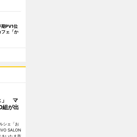
期PV1位
カフェ「か
ェ」 マ
0組が出
ルシェ「お
O SALON
（さいたま市