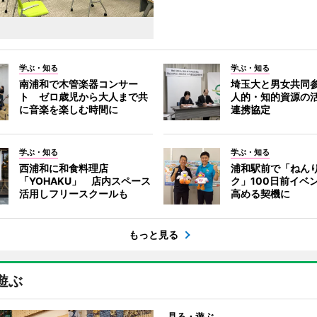
学ぶ・知る
学ぶ・知る
南浦和で木管楽器コンサー
埼玉大と男女共同
ト ゼロ歳児から大人まで共
人的・知的資源の
に音楽を楽しむ時間に
連携協定
学ぶ・知る
学ぶ・知る
西浦和に和食料理店
浦和駅前で「ねん
「YOHAKU」 店内スペース
ク」100日前イベ
活用しフリースクールも
高める契機に
もっと見る
遊ぶ
見る・遊ぶ