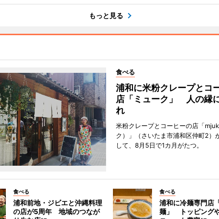
もっと見る
食べる
浦和に米粉クレープとコ
店「ミューク」 人の縁
れ
米粉クレープとコーヒーの店「mju
ク）」（さいたま市浦和区仲町2）
して、8月5日で1カ月がたつ。
食べる
食べる
浦和前地・ジビエと沖縄料理
浦和に冷麺専門店
の店が5周年 地域のつなが
麺」 トッピング