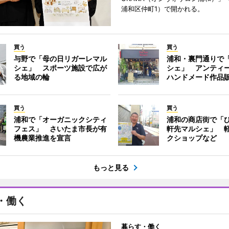
浦和区仲町1）で開かれる。
買う
買う
与野で「母の日リガーレマル
浦和・裏門通りで
シェ」 スポーツ施設で広が
シェ」 アンティ
る地域の輪
ハンドメード作品
買う
買う
浦和で「オーガニックシティ
浦和の商店街で「
フェス」 さいたま市長が有
軒先マルシェ」 
機農業推進を宣言
クショップなど
もっと見る
・働く
暮らす・働く