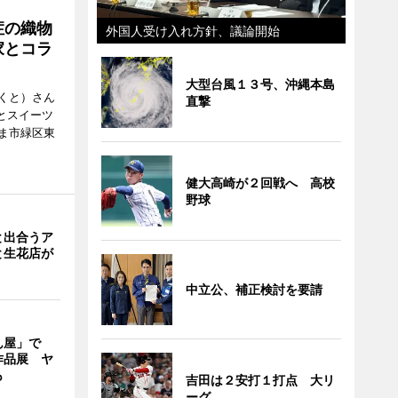
症の織物
外国人受け入れ方針、議論開始
家とコラ
大型台風１３号、沖縄本島
くと）さん
直撃
ごとスイーツ
ま市緑区東
健大高崎が２回戦へ 高校
野球
と出合うア
と生花店が
中立公、補正検討を要請
ん屋」で
作品展 ヤ
も
吉田は２安打１打点 大リ
ーグ