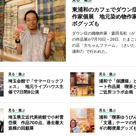
東浦和のカフェでダウン
作家個展 地元染め物作
ボグッズも
ダウン症の織物作家・森田岳杜（が
の作品展が7月10日～26日、たま
の店「大ちゃんファーム」（さいた
浦和7）で行われた。
見る・遊ぶ
見る・遊ぶ
埼玉会館で「サマーロックフ
浦和で「保護猫」
ェス」 地元ライブハウス主
ート作品展 喫茶
催で7日間8公演
ご近所コラボ企画
見る・遊ぶ
見る・遊ぶ
埼玉県立近代美術館で小村雪
浦和「喫茶ゆうび
岱展 作品700点、過去最大
「文通」テーマの
規模の回顧展
ギの郵便屋グッズ