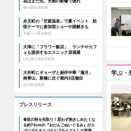
花はまだ先、天候の影響で遅れ
春日部経済新聞
弁天町の「空庭温泉」で夏イベント 妖
怪テーマに参加型ショーや謎解きも
大阪ベイ経済新聞
大津に「フラワー飯店」 ランチやカフ
ェも提供するエスニック居酒屋
びわ湖大津経済新聞
学ぶ・
大井町にギョーザと創作中華「蓮月」
南青山、新橋に次ぐ都内3店舗目
品川経済新聞
プレスリリース
食欲の秋を先取り！思わず抱きしめたくな
る約73cmの『おだんごぬいぐるみ』がエ
ブリデイオリジナルプライズとして登場