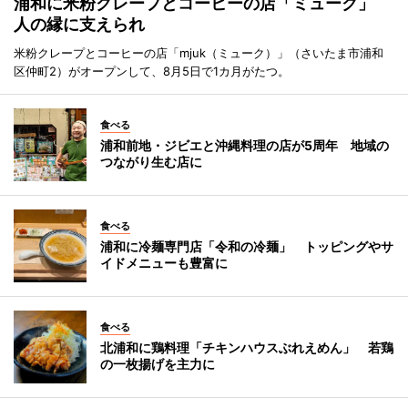
浦和に米粉クレープとコーヒーの店「ミューク」
人の縁に支えられ
米粉クレープとコーヒーの店「mjuk（ミューク）」（さいたま市浦和
区仲町2）がオープンして、8月5日で1カ月がたつ。
食べる
浦和前地・ジビエと沖縄料理の店が5周年 地域の
つながり生む店に
食べる
浦和に冷麺専門店「令和の冷麺」 トッピングやサ
イドメニューも豊富に
食べる
北浦和に鶏料理「チキンハウスぶれえめん」 若鶏
の一枚揚げを主力に