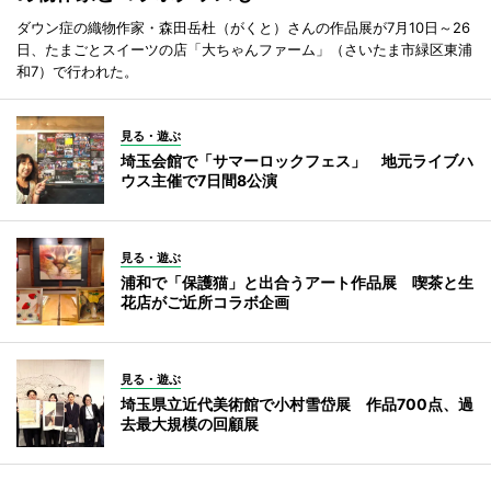
ダウン症の織物作家・森田岳杜（がくと）さんの作品展が7月10日～26
日、たまごとスイーツの店「大ちゃんファーム」（さいたま市緑区東浦
和7）で行われた。
見る・遊ぶ
埼玉会館で「サマーロックフェス」 地元ライブハ
ウス主催で7日間8公演
見る・遊ぶ
浦和で「保護猫」と出合うアート作品展 喫茶と生
花店がご近所コラボ企画
見る・遊ぶ
埼玉県立近代美術館で小村雪岱展 作品700点、過
去最大規模の回顧展