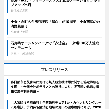
香港・ifcに「フォーシーズンズ」直営ケーキショップ ポッ
プアップ出店
香港経済新聞
小倉・魚町の台湾料理店「麗白」が10周年 小倉南産の台
湾野菜使う
小倉経済新聞
石廊崎オーシャンパークで「夕涼会」 来場100万人達成
セレモニーも
伊豆下田経済新聞
プレスリリース
春日部市と災害時における無人航空機活用に関する協定締結を
支援 ～合同会社ポラリスとの連携により、災害時の迅速な情
報収集体制を構築～
【大宮区役所前歯科】予防歯科チェア3台・カウンセリングルー
ムを増設。予約待ち解消と地域のお口の健康維持に向け、2026