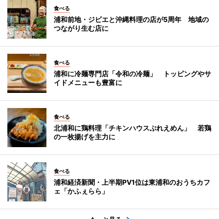
食べる
浦和前地・ジビエと沖縄料理の店が5周年 地域の
つながり生む店に
食べる
浦和に冷麺専門店「令和の冷麺」 トッピングやサ
イドメニューも豊富に
食べる
北浦和に鶏料理「チキンハウスぶれえめん」 若鶏
の一枚揚げを主力に
食べる
浦和経済新聞・上半期PV1位は東浦和のおうちカフ
ェ「かふぇらら」