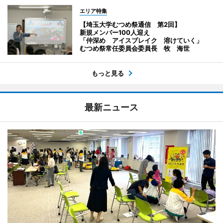
エリア特集
【埼玉大学むつめ祭通信 第2回】
新規メンバー100人迎え
「仲深め アイスブレイク 溶けていく」
むつめ祭常任委員会委員長 牧 海世
もっと見る
最新ニュース