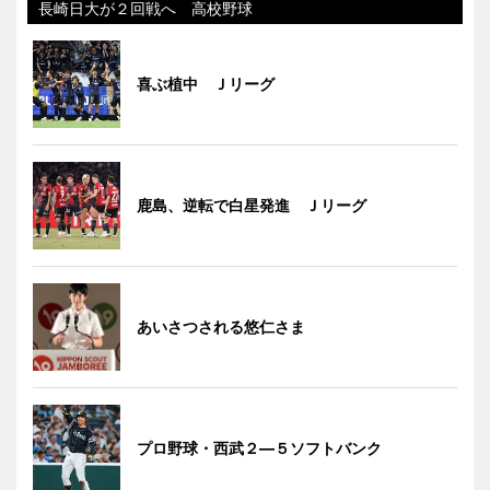
長崎日大が２回戦へ 高校野球
喜ぶ植中 Ｊリーグ
鹿島、逆転で白星発進 Ｊリーグ
あいさつされる悠仁さま
プロ野球・西武２―５ソフトバンク