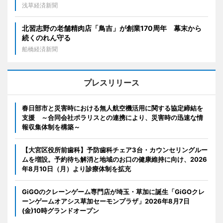
浅草経済新聞
北習志野の老舗精肉店「鳥吉」が創業170周年 幕末から
続くのれん守る
船橋経済新聞
プレスリリース
春日部市と災害時における無人航空機活用に関する協定締結を
支援 ～合同会社ポラリスとの連携により、災害時の迅速な情
報収集体制を構築～
【大宮区役所前歯科】予防歯科チェア3台・カウンセリングルー
ムを増設。予約待ち解消と地域のお口の健康維持に向け、2026
年8月10日（月）より診療体制を拡充
GiGOのクレーンゲーム専門店が埼玉・草加に誕生「GiGOクレ
ーンゲームオアシス草加セーモンプラザ」2026年8月7日
(金)10時グランドオープン