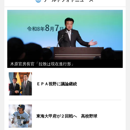
木原官房長官「拉致は現在進行形」
ＥＰＡ視野に議論継続
東海大甲府が２回戦へ 高校野球