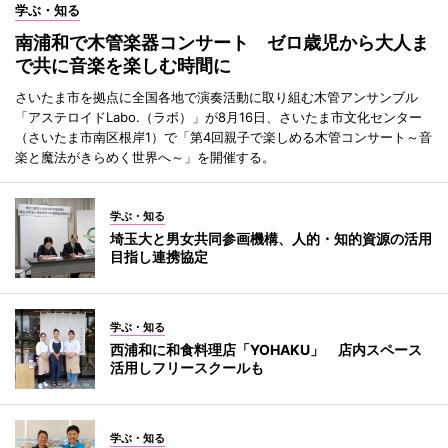
学ぶ・知る
南浦和で木管楽器コンサート ゼロ歳児から大人ま
で共に音楽を楽しむ時間に
さいたま市を拠点に全国各地で演奏活動に取り組む木管アンサンブル
「アステロイドLabo.（ラボ）」が8月16日、さいたま市文化センター
（さいたま市南区根岸1）で「第4回親子で楽しめる木管コンサート～音
楽と魔法がきらめく世界へ～」を開催する。
学ぶ・知る
埼玉大と男女共同参画機構、人的・知的資源の活用
目指し連携協定
学ぶ・知る
西浦和に和食料理店「YOHAKU」 店内スペース
活用しフリースクールも
学ぶ・知る