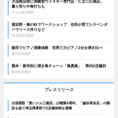
大須商店街に体験型ウイスキー専門店「たまにわ酒店」
量り売りや角打ちも
サカエ経済新聞
習志野・奏の杜でワークショップ 住民が育てたラベンダ
ーでリース作りなど
習志野経済新聞
飯田でピアノ演奏体験 世界三大ピアノ2台を弾き比べ
飯田経済新聞
熊本・新市街に焼き鳥チェーン「鳥貴族」 県内2店舗目
熊本経済新聞
プレスリリース
出張買取「買いクル三郷店」が開業4周年。「越谷草加店」の開
設を経て埼玉県東部で2店舗体制を展開