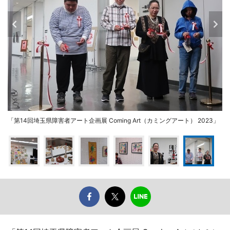
「第14回埼玉県障害者アート企画展 Coming Art（カミングアート） 2023」