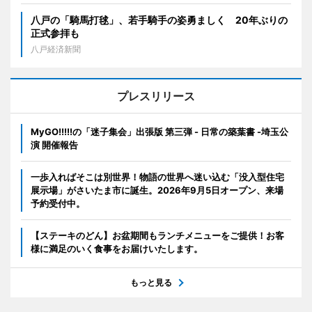
八戸の「騎馬打毬」、若手騎手の姿勇ましく 20年ぶりの
正式参拝も
八戸経済新聞
プレスリリース
MyGO!!!!!の「迷子集会」出張版 第三弾 - 日常の築葉書 -埼玉公
演 開催報告
一歩入ればそこは別世界！物語の世界へ迷い込む「没入型住宅
展示場」がさいたま市に誕生。2026年9月5日オープン、来場
予約受付中。
【ステーキのどん】お盆期間もランチメニューをご提供！お客
様に満足のいく食事をお届けいたします。
もっと見る