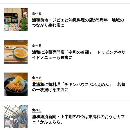
食べる
浦和前地・ジビエと沖縄料理の店が5周年 地域の
つながり生む店に
食べる
浦和に冷麺専門店「令和の冷麺」 トッピングやサ
イドメニューも豊富に
食べる
北浦和に鶏料理「チキンハウスぶれえめん」 若鶏
の一枚揚げを主力に
食べる
浦和経済新聞・上半期PV1位は東浦和のおうちカフ
ェ「かふぇらら」