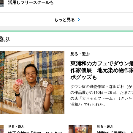
活用しフリースクールも
もっと見る
遊ぶ
見る・遊ぶ
東浦和のカフェでダウン
作家個展 地元染め物作
ボグッズも
ダウン症の織物作家・森田岳杜（が
の作品展が7月10日～26日、たま
の店「大ちゃんファーム」（さいた
浦和7）で行われた。
見る・遊ぶ
見る・遊ぶ