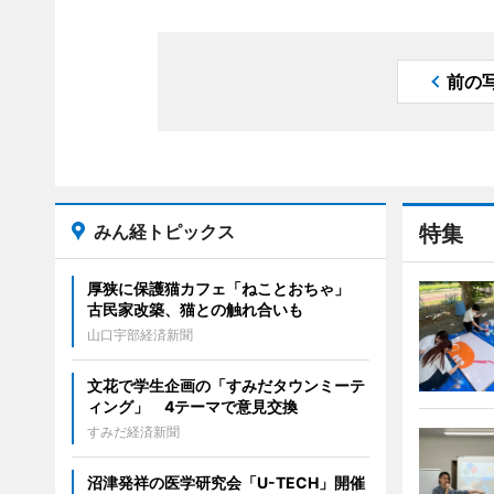
前の
みん経トピックス
特集
厚狭に保護猫カフェ「ねことおちゃ」
古民家改築、猫との触れ合いも
山口宇部経済新聞
文花で学生企画の「すみだタウンミーテ
ィング」 4テーマで意見交換
すみだ経済新聞
沼津発祥の医学研究会「U-TECH」開催