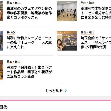
見る・遊ぶ
学ぶ・知る
東浦和のカフェでダウン症の
南浦和で木管楽器
織物作家個展 地元染め物作
ト ゼロ歳児から
家とコラボグッズも
に音楽を楽しむ時
食べる
見る・遊ぶ
浦和に米粉クレープとコーヒ
埼玉会館で「サマ
ーの店「ミューク」 人の縁
ェス」 地元ライ
に支えられ
催で7日間8公演
見る・遊ぶ
浦和で「保護猫」と出合うア
ート作品展 喫茶と生花店が
ご近所コラボ企画
もっと見る
知る