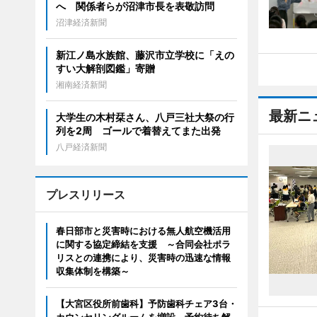
へ 関係者らが沼津市長を表敬訪問
沼津経済新聞
新江ノ島水族館、藤沢市立学校に「えの
すい大解剖図鑑」寄贈
湘南経済新聞
最新ニ
大学生の木村栞さん、八戸三社大祭の行
列を2周 ゴールで着替えてまた出発
八戸経済新聞
プレスリリース
春日部市と災害時における無人航空機活用
に関する協定締結を支援 ～合同会社ポラ
リスとの連携により、災害時の迅速な情報
収集体制を構築～
【大宮区役所前歯科】予防歯科チェア3台・