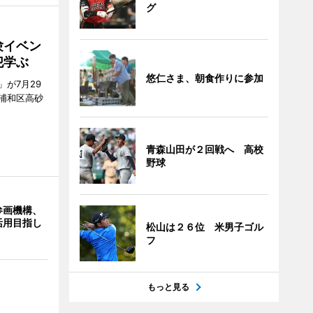
グ
験イベン
犯学ぶ
悠仁さま、朝食作りに参加
が7月29
浦和区高砂
青森山田が２回戦へ 高校
野球
参画機構、
活用目指し
松山は２６位 米男子ゴル
フ
もっと見る