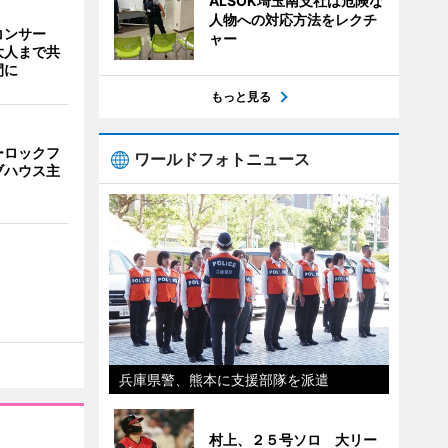
ALSOK埼玉南支社は危険な
人物への対応方法をレクチ
コンサー
ャー
大人まで共
間に
もっと見る
ーロックフ
ワールドフォトニュース
ブハウス主
兵庫県警、熊本に支援部隊を派遣
村上、２５号ソロ 大リー