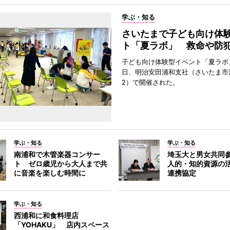
学ぶ・知る
さいたまで子ども向け体
ト「夏ラボ」 救命や防
子ども向け体験型イベント「夏ラボ」
日、明治安田浦和支社（さいたま市
2）で開催された。
学ぶ・知る
学ぶ・知る
南浦和で木管楽器コンサー
埼玉大と男女共同
ト ゼロ歳児から大人まで共
人的・知的資源の
に音楽を楽しむ時間に
連携協定
学ぶ・知る
西浦和に和食料理店
「YOHAKU」 店内スペース