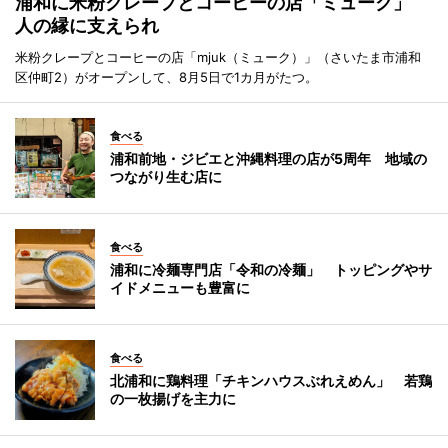
浦和に米粉クレープとコーヒーの店「ミューク」
人の縁に支えられ
米粉クレープとコーヒーの店「mjuk（ミューク）」（さいたま市浦和
区仲町2）がオープンして、8月5日で1カ月がたつ。
食べる
浦和前地・ジビエと沖縄料理の店が5周年 地域の
つながり生む店に
食べる
浦和に冷麺専門店「令和の冷麺」 トッピングやサ
イドメニューも豊富に
食べる
北浦和に鶏料理「チキンハウスぶれえめん」 若鶏
の一枚揚げを主力に