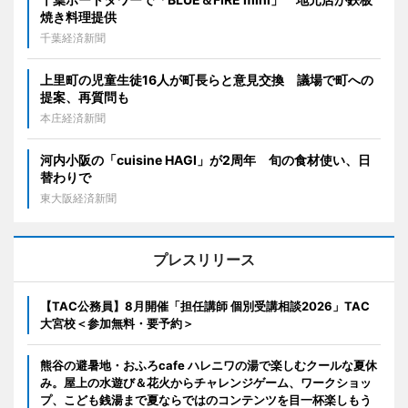
焼き料理提供
千葉経済新聞
上里町の児童生徒16人が町長らと意見交換 議場で町への
提案、再質問も
本庄経済新聞
河内小阪の「cuisine HAGI」が2周年 旬の食材使い、日
替わりで
東大阪経済新聞
プレスリリース
【TAC公務員】8月開催「担任講師 個別受講相談2026」TAC
大宮校＜参加無料・要予約＞
熊谷の避暑地・おふろcafe ハレニワの湯で楽しむクールな夏休
み。屋上の水遊び＆花火からチャレンジゲーム、ワークショッ
プ、こども銭湯まで夏ならではのコンテンツを目一杯楽しもう