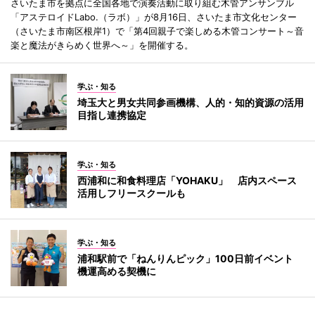
さいたま市を拠点に全国各地で演奏活動に取り組む木管アンサンブル
「アステロイドLabo.（ラボ）」が8月16日、さいたま市文化センター
（さいたま市南区根岸1）で「第4回親子で楽しめる木管コンサート～音
楽と魔法がきらめく世界へ～」を開催する。
学ぶ・知る
埼玉大と男女共同参画機構、人的・知的資源の活用
目指し連携協定
学ぶ・知る
西浦和に和食料理店「YOHAKU」 店内スペース
活用しフリースクールも
学ぶ・知る
浦和駅前で「ねんりんピック」100日前イベント
機運高める契機に