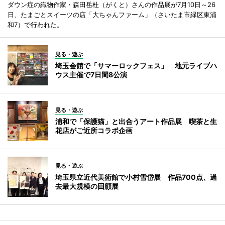
ダウン症の織物作家・森田岳杜（がくと）さんの作品展が7月10日～26
日、たまごとスイーツの店「大ちゃんファーム」（さいたま市緑区東浦
和7）で行われた。
見る・遊ぶ
埼玉会館で「サマーロックフェス」 地元ライブハ
ウス主催で7日間8公演
見る・遊ぶ
浦和で「保護猫」と出合うアート作品展 喫茶と生
花店がご近所コラボ企画
見る・遊ぶ
埼玉県立近代美術館で小村雪岱展 作品700点、過
去最大規模の回顧展