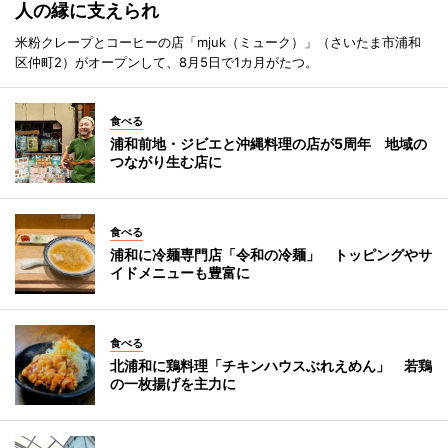
人の縁に支えられ
米粉クレープとコーヒーの店「mjuk（ミューク）」（さいたま市浦和
区仲町2）がオープンして、8月5日で1カ月がたつ。
食べる
浦和前地・ジビエと沖縄料理の店が5周年 地域の
つながり生む店に
食べる
浦和に冷麺専門店「令和の冷麺」 トッピングやサ
イドメニューも豊富に
食べる
北浦和に鶏料理「チキンハウスぶれえめん」 若鶏
の一枚揚げを主力に