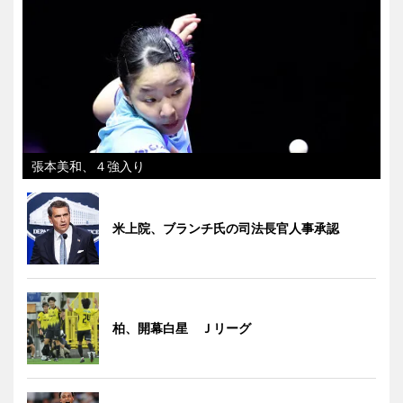
張本美和、４強入り
米上院、ブランチ氏の司法長官人事承認
柏、開幕白星 Ｊリーグ