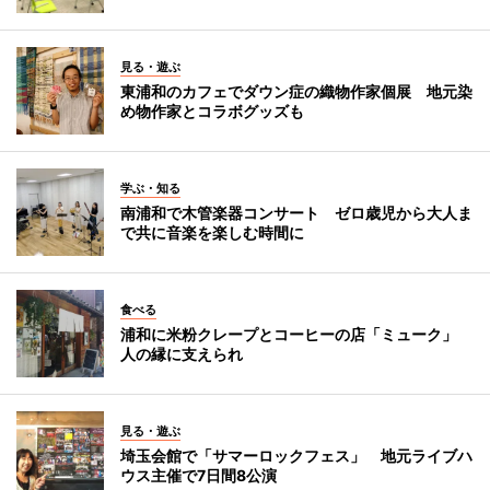
見る・遊ぶ
東浦和のカフェでダウン症の織物作家個展 地元染
め物作家とコラボグッズも
学ぶ・知る
南浦和で木管楽器コンサート ゼロ歳児から大人ま
で共に音楽を楽しむ時間に
食べる
浦和に米粉クレープとコーヒーの店「ミューク」
人の縁に支えられ
見る・遊ぶ
埼玉会館で「サマーロックフェス」 地元ライブハ
ウス主催で7日間8公演