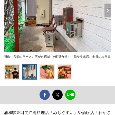
間借り営業のラーメン店が自店舗「(仮)麺食堂」 脱サラ出店、土日のみ営業
浦和駅東口で沖縄料理店「ぬちぐすい」や酒販店「わかさ