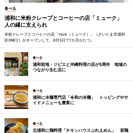
食べる
浦和に米粉クレープとコーヒーの店「ミューク」
人の縁に支えられ
米粉クレープとコーヒーの店「mjuk（ミューク）」（さいたま市浦和
区仲町2）がオープンして、8月5日で1カ月がたつ。
食べる
浦和前地・ジビエと沖縄料理の店が5周年 地域の
つながり生む店に
食べる
浦和に冷麺専門店「令和の冷麺」 トッピングやサ
イドメニューも豊富に
食べる
北浦和に鶏料理「チキンハウスぶれえめん」 若鶏