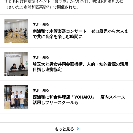
子ども向け体験型イベント「夏ラボ」が7月29日、明治安田浦和支社
（さいたま市浦和区高砂2）で開催された。
学ぶ・知る
南浦和で木管楽器コンサート ゼロ歳児から大人ま
で共に音楽を楽しむ時間に
学ぶ・知る
埼玉大と男女共同参画機構、人的・知的資源の活用
目指し連携協定
学ぶ・知る
西浦和に和食料理店「YOHAKU」 店内スペース
活用しフリースクールも
もっと見る