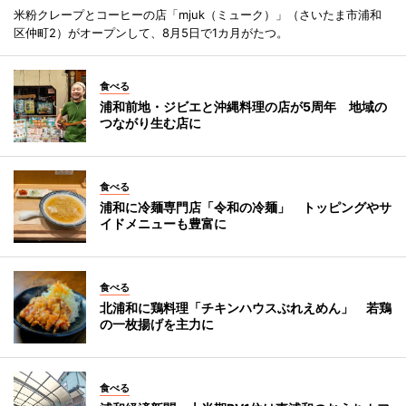
米粉クレープとコーヒーの店「mjuk（ミューク）」（さいたま市浦和
区仲町2）がオープンして、8月5日で1カ月がたつ。
食べる
浦和前地・ジビエと沖縄料理の店が5周年 地域の
つながり生む店に
食べる
浦和に冷麺専門店「令和の冷麺」 トッピングやサ
イドメニューも豊富に
食べる
北浦和に鶏料理「チキンハウスぶれえめん」 若鶏
の一枚揚げを主力に
食べる