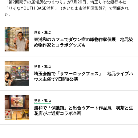
「第2回親子の居場所なつまつり」が7月29日、埼玉りそな銀行本社
「りそなYOUTH BASE浦和」（さいたま市浦和区常盤7）で開催され
た。
見る・遊ぶ
東浦和のカフェでダウン症の織物作家個展 地元染
め物作家とコラボグッズも
見る・遊ぶ
埼玉会館で「サマーロックフェス」 地元ライブハ
ウス主催で7日間8公演
見る・遊ぶ
浦和で「保護猫」と出合うアート作品展 喫茶と生
花店がご近所コラボ企画