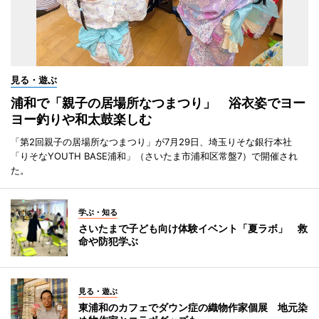
見る・遊ぶ
浦和で「親子の居場所なつまつり」 浴衣姿でヨー
ヨー釣りや和太鼓楽しむ
「第2回親子の居場所なつまつり」が7月29日、埼玉りそな銀行本社
「りそなYOUTH BASE浦和」（さいたま市浦和区常盤7）で開催され
た。
学ぶ・知る
さいたまで子ども向け体験イベント「夏ラボ」 救
命や防犯学ぶ
見る・遊ぶ
東浦和のカフェでダウン症の織物作家個展 地元染