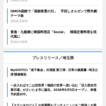
札幌経済新聞
OMO5函館で「函館夜景の日」 手回しオルガンで野外劇
テーマ曲
函館経済新聞
香港・九龍塘に韓国料理店「Social」 韓国定番料理を現
代風に
香港経済新聞
プレスリリース／埼玉県
MyGO!!!!!の「迷子集会」出張版 第三弾 - 日常の築葉書 -埼玉公
演 開催報告
一歩入ればそこは別世界！物語の世界へ迷い込む「没入型住宅
展示場」がさいたま市に誕生。2026年9月5日オープン、来場
予約受付中。
【ステーキのどん】お盆期間もランチメニューをご提供！お客