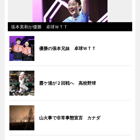
張本美和が優勝 卓球ＷＴＴ
優勝の張本兄妹 卓球ＷＴＴ
霞ケ浦が２回戦へ 高校野球
山火事で非常事態宣言 カナダ