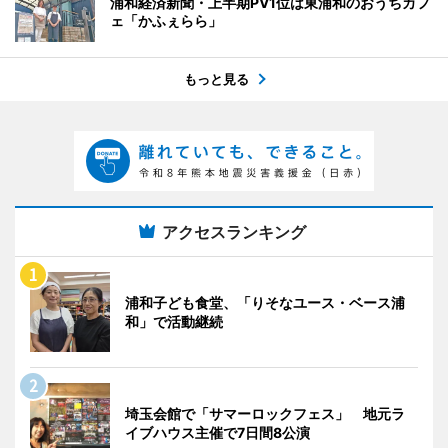
浦和経済新聞・上半期PV1位は東浦和のおうちカフ
ェ「かふぇらら」
もっと見る
アクセスランキング
浦和子ども食堂、「りそなユース・ベース浦
和」で活動継続
埼玉会館で「サマーロックフェス」 地元ラ
イブハウス主催で7日間8公演