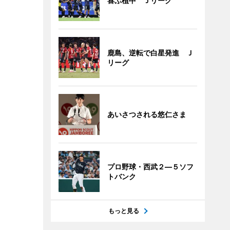
喜ぶ植中 Ｊリーグ
鹿島、逆転で白星発進 Ｊ
リーグ
あいさつされる悠仁さま
プロ野球・西武２―５ソフ
トバンク
もっと見る