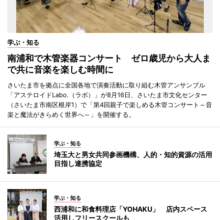
学ぶ・知る
南浦和で木管楽器コンサート ゼロ歳児から大人ま
で共に音楽を楽しむ時間に
さいたま市を拠点に全国各地で演奏活動に取り組む木管アンサンブル
「アステロイドLabo.（ラボ）」が8月16日、さいたま市文化センター
（さいたま市南区根岸1）で「第4回親子で楽しめる木管コンサート～音
楽と魔法がきらめく世界へ～」を開催する。
学ぶ・知る
埼玉大と男女共同参画機構、人的・知的資源の活用
目指し連携協定
学ぶ・知る
西浦和に和食料理店「YOHAKU」 店内スペース
活用しフリースクールも