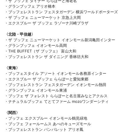
・ザ ブッフェ ダイナー ららぽーと海老名
・グランブッフェ アリオ橋本
・ブッフェレストラン フェスタガーデン 横浜ワールドポーターズ
・ザ ブッフェ ニューマーケット 京急上大岡
・エクスブルー ザ ブッフェ ラゾーナ川崎プラザ
〈北陸・甲信越〉
・ザ ブッフェ ニューマーケット イオンモール新潟亀田インター
・グランブッフェ イオンモール高岡
・THE BUFFET（ザ ブッフェ） 富山大和
・ブッフェレストラン ザ ダイニング 香林坊大和
〈東海〉
・ブッフェスタイル アソート イオンモール各務原インター
・エクスブルー ザ ブッフェ ららぽーと愛知東郷
・ブッフェレストラン フェスタガーデン イオンモール熱田
・グランブッフェ イオンモール東浦
・ブッフェ ザ フォレスト ららぽーと名古屋みなとアクルス
・ナチュラルブッフェ てとてファーム mozoワンダーシティ
〈関西〉
・ブッフェ エクスブルー イオンモール鶴見緑地
・ブッフェ フォールームス あべのキューズモール
・ブッフェレストラン パンパレット アリオ鳳