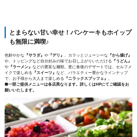
とまらない甘い幸せ！パンケーキもホイップ
も無限に満喫♪
色鮮やかな
『サラダ』
や
『デリ』
、カラッとジューシーな
『から揚げ』
や、トッピングなど自分好みの味でお召し上がりいただける
『うどん』
や
『ラーメン』
などの豊富な麺類。更に食後のデザートでは、セルフメ
イクで楽しめる
『スイーツ』
など、バラエティー豊かなラインナップ
で、お子様から大人まで楽しめる
『ニラックスブッフェ』
。
■一部ご提供メニューは各店異なります。詳しくはHPにてご確認をお
願いいたします。