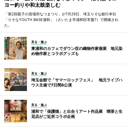
ヨー釣りや和太鼓楽しむ
「第2回親子の居場所なつまつり」が7月29日、埼玉りそな銀行本社
「りそなYOUTH BASE浦和」（さいたま市浦和区常盤7）で開催され
た。
見る・遊ぶ
東浦和のカフェでダウン症の織物作家個展 地元染
め物作家とコラボグッズも
見る・遊ぶ
埼玉会館で「サマーロックフェス」 地元ライブハ
ウス主催で7日間8公演
見る・遊ぶ
浦和で「保護猫」と出合うアート作品展 喫茶と生
花店がご近所コラボ企画