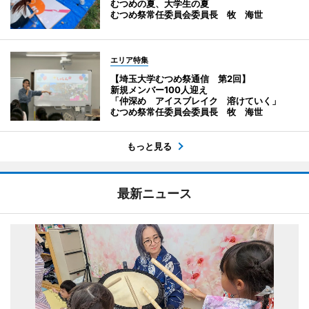
むつめの夏、大学生の夏
むつめ祭常任委員会委員長 牧 海世
エリア特集
【埼玉大学むつめ祭通信 第2回】
新規メンバー100人迎え
「仲深め アイスブレイク 溶けていく」
むつめ祭常任委員会委員長 牧 海世
もっと見る
最新ニュース