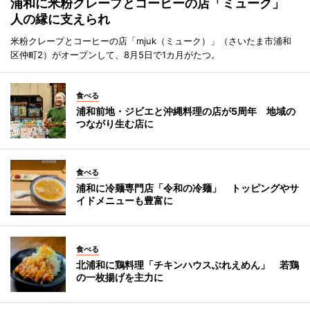
浦和に米粉クレープとコーヒーの店「ミューク」
人の縁に支えられ
米粉クレープとコーヒーの店「mjuk（ミューク）」（さいたま市浦和
区仲町2）がオープンして、8月5日で1カ月がたつ。
食べる
浦和前地・ジビエと沖縄料理の店が5周年 地域の
つながり生む店に
食べる
浦和に冷麺専門店「令和の冷麺」 トッピングやサ
イドメニューも豊富に
食べる
北浦和に鶏料理「チキンハウスぶれえめん」 若鶏
の一枚揚げを主力に