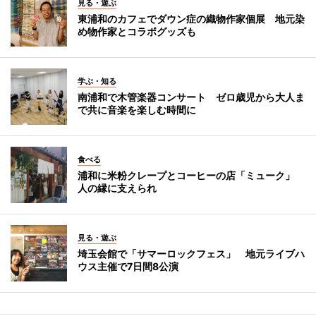
見る・遊ぶ
東浦和のカフェでダウン症の織物作家個展 地元染
め物作家とコラボグッズも
学ぶ・知る
南浦和で木管楽器コンサート ゼロ歳児から大人ま
で共に音楽を楽しむ時間に
食べる
浦和に米粉クレープとコーヒーの店「ミューク」
人の縁に支えられ
見る・遊ぶ
埼玉会館で「サマーロックフェス」 地元ライブハ
ウス主催で7日間8公演