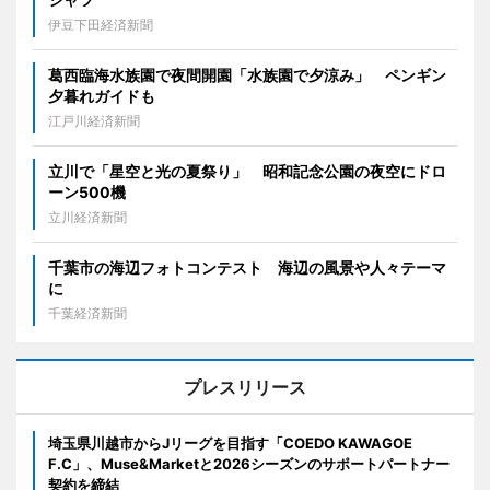
伊豆下田経済新聞
葛西臨海水族園で夜間開園「水族園で夕涼み」 ペンギン
夕暮れガイドも
江戸川経済新聞
立川で「星空と光の夏祭り」 昭和記念公園の夜空にドロ
ーン500機
立川経済新聞
千葉市の海辺フォトコンテスト 海辺の風景や人々テーマ
に
千葉経済新聞
プレスリリース
埼玉県川越市からJリーグを目指す「COEDO KAWAGOE
F.C」、Muse&Marketと2026シーズンのサポートパートナー
契約を締結