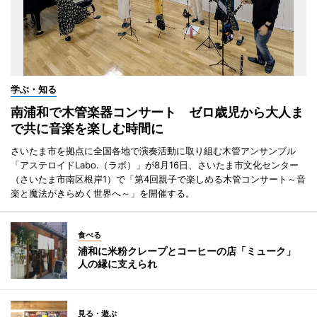
学ぶ・知る
南浦和で木管楽器コンサート ゼロ歳児から大人ま
で共に音楽を楽しむ時間に
さいたま市を拠点に全国各地で演奏活動に取り組む木管アンサンブル
「アステロイドLabo.（ラボ）」が8月16日、さいたま市文化センター
（さいたま市南区根岸1）で「第4回親子で楽しめる木管コンサート～音
楽と魔法がきらめく世界へ～」を開催する。
食べる
浦和に米粉クレープとコーヒーの店「ミューク」
人の縁に支えられ
見る・遊ぶ