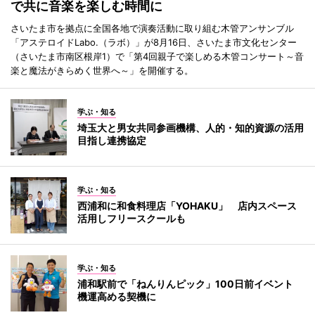
で共に音楽を楽しむ時間に
さいたま市を拠点に全国各地で演奏活動に取り組む木管アンサンブル
「アステロイドLabo.（ラボ）」が8月16日、さいたま市文化センター
（さいたま市南区根岸1）で「第4回親子で楽しめる木管コンサート～音
楽と魔法がきらめく世界へ～」を開催する。
学ぶ・知る
埼玉大と男女共同参画機構、人的・知的資源の活用
目指し連携協定
学ぶ・知る
西浦和に和食料理店「YOHAKU」 店内スペース
活用しフリースクールも
学ぶ・知る
浦和駅前で「ねんりんピック」100日前イベント
機運高める契機に