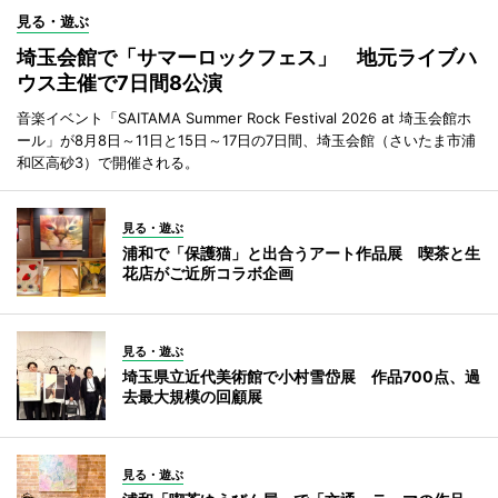
見る・遊ぶ
埼玉会館で「サマーロックフェス」 地元ライブハ
ウス主催で7日間8公演
音楽イベント「SAITAMA Summer Rock Festival 2026 at 埼玉会館ホ
ール」が8月8日～11日と15日～17日の7日間、埼玉会館（さいたま市浦
和区高砂3）で開催される。
見る・遊ぶ
浦和で「保護猫」と出合うアート作品展 喫茶と生
花店がご近所コラボ企画
見る・遊ぶ
埼玉県立近代美術館で小村雪岱展 作品700点、過
去最大規模の回顧展
見る・遊ぶ