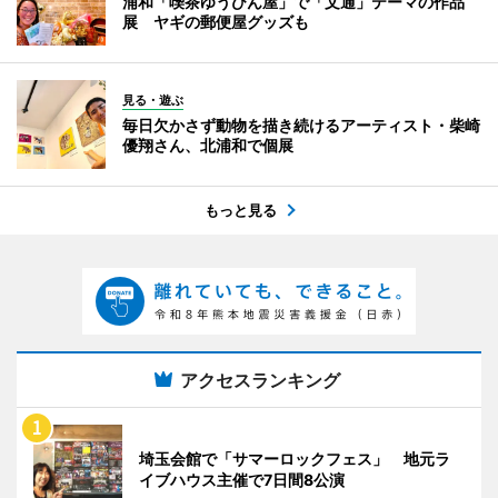
浦和「喫茶ゆうびん屋」で「文通」テーマの作品
展 ヤギの郵便屋グッズも
見る・遊ぶ
毎日欠かさず動物を描き続けるアーティスト・柴崎
優翔さん、北浦和で個展
もっと見る
アクセスランキング
埼玉会館で「サマーロックフェス」 地元ラ
イブハウス主催で7日間8公演