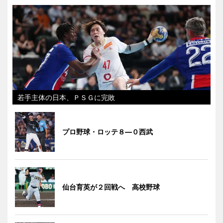
若手主体の日本、ＰＳＧに完敗
プロ野球・ロッテ８―０西武
仙台育英が２回戦へ 高校野球