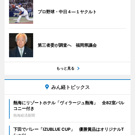
プロ野球・中日４―１ヤクルト
第三者委が調査へ 福岡県議会
もっと見る
みん経トピックス
熱海にリゾートホテル「ヴィラージュ熱海」 全82室バル
コニー付き
熱海経済新聞
下田でバレー「IZUBLUE CUP」 優勝賞品はオリジナルT
シャツ