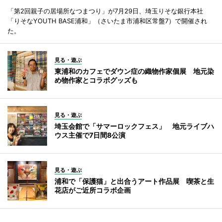
「第2回親子の居場所なつまつり」が7月29日、埼玉りそな銀行本社
「りそなYOUTH BASE浦和」（さいたま市浦和区常盤7）で開催され
た。
見る・遊ぶ
東浦和のカフェでダウン症の織物作家個展 地元染
め物作家とコラボグッズも
見る・遊ぶ
埼玉会館で「サマーロックフェス」 地元ライブハ
ウス主催で7日間8公演
見る・遊ぶ
浦和で「保護猫」と出合うアート作品展 喫茶と生
花店がご近所コラボ企画