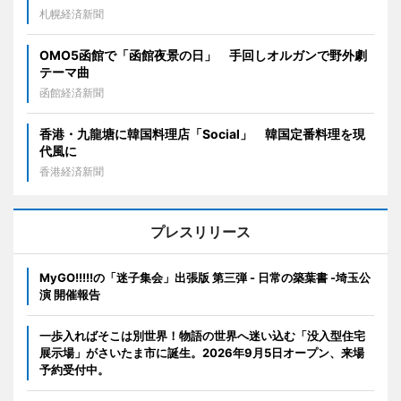
札幌経済新聞
OMO5函館で「函館夜景の日」 手回しオルガンで野外劇
テーマ曲
函館経済新聞
香港・九龍塘に韓国料理店「Social」 韓国定番料理を現
代風に
香港経済新聞
プレスリリース
MyGO!!!!!の「迷子集会」出張版 第三弾 - 日常の築葉書 -埼玉公
演 開催報告
一歩入ればそこは別世界！物語の世界へ迷い込む「没入型住宅
展示場」がさいたま市に誕生。2026年9月5日オープン、来場
予約受付中。