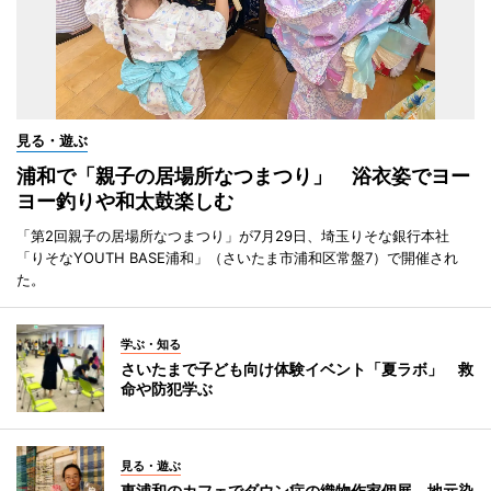
見る・遊ぶ
浦和で「親子の居場所なつまつり」 浴衣姿でヨー
ヨー釣りや和太鼓楽しむ
「第2回親子の居場所なつまつり」が7月29日、埼玉りそな銀行本社
「りそなYOUTH BASE浦和」（さいたま市浦和区常盤7）で開催され
た。
学ぶ・知る
さいたまで子ども向け体験イベント「夏ラボ」 救
命や防犯学ぶ
見る・遊ぶ
東浦和のカフェでダウン症の織物作家個展 地元染