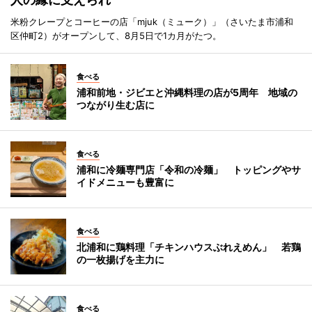
米粉クレープとコーヒーの店「mjuk（ミューク）」（さいたま市浦和
区仲町2）がオープンして、8月5日で1カ月がたつ。
食べる
浦和前地・ジビエと沖縄料理の店が5周年 地域の
つながり生む店に
食べる
浦和に冷麺専門店「令和の冷麺」 トッピングやサ
イドメニューも豊富に
食べる
北浦和に鶏料理「チキンハウスぶれえめん」 若鶏
の一枚揚げを主力に
食べる