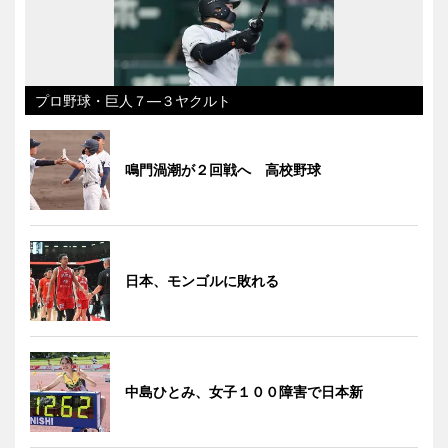
プロ野球・巨人７―３ヤクルト
鳴門渦潮が２回戦へ 高校野球
日本、モンゴルに敗れる
中島ひとみ、女子１００障害で日本新