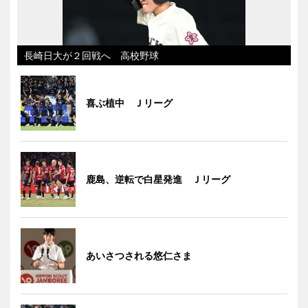
長崎日大が２回戦へ 高校野球
喜ぶ植中 Ｊリーグ
鹿島、逆転で白星発進 Ｊリーグ
あいさつされる悠仁さま