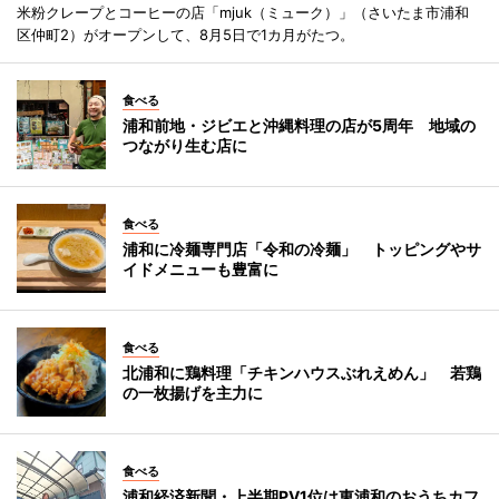
米粉クレープとコーヒーの店「mjuk（ミューク）」（さいたま市浦和
区仲町2）がオープンして、8月5日で1カ月がたつ。
食べる
浦和前地・ジビエと沖縄料理の店が5周年 地域の
つながり生む店に
食べる
浦和に冷麺専門店「令和の冷麺」 トッピングやサ
イドメニューも豊富に
食べる
北浦和に鶏料理「チキンハウスぶれえめん」 若鶏
の一枚揚げを主力に
食べる
浦和経済新聞・上半期PV1位は東浦和のおうちカフ