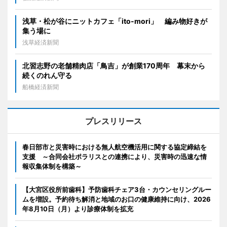
浅草・松が谷にニットカフェ「ito-mori」 編み物好きが
集う場に
浅草経済新聞
北習志野の老舗精肉店「鳥吉」が創業170周年 幕末から
続くのれん守る
船橋経済新聞
プレスリリース
春日部市と災害時における無人航空機活用に関する協定締結を
支援 ～合同会社ポラリスとの連携により、災害時の迅速な情
報収集体制を構築～
【大宮区役所前歯科】予防歯科チェア3台・カウンセリングルー
ムを増設。予約待ち解消と地域のお口の健康維持に向け、2026
年8月10日（月）より診療体制を拡充