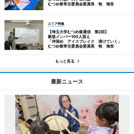
むつめ祭常任委員会委員長 牧 海世
エリア特集
【埼玉大学むつめ祭通信 第2回】
新規メンバー100人迎え
「仲深め アイスブレイク 溶けていく」
むつめ祭常任委員会委員長 牧 海世
もっと見る
最新ニュース