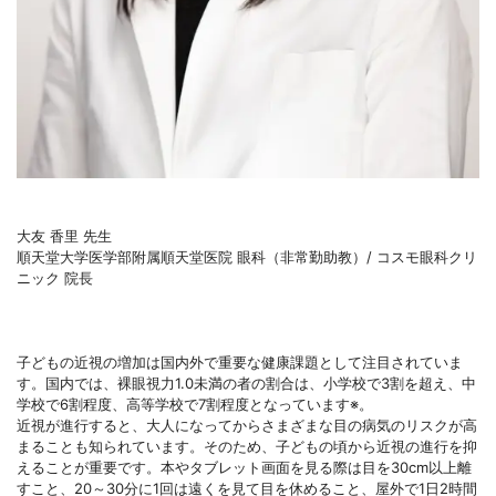
大友 香里 先生
順天堂大学医学部附属順天堂医院 眼科（非常勤助教）/ コスモ眼科クリ
ニック 院長
子どもの近視の増加は国内外で重要な健康課題として注目されていま
す。国内では、裸眼視力1.0未満の者の割合は、小学校で3割を超え、中
学校で6割程度、高等学校で7割程度となっています※。
近視が進行すると、大人になってからさまざまな目の病気のリスクが高
まることも知られています。そのため、子どもの頃から近視の進行を抑
えることが重要です。本やタブレット画面を見る際は目を30cm以上離
すこと、20～30分に1回は遠くを見て目を休めること、屋外で1日2時間