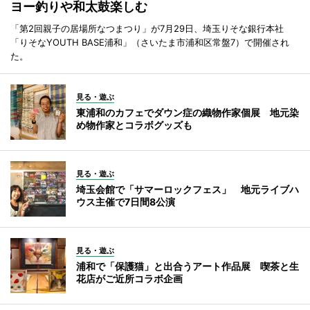
ヨー釣りや和太鼓楽しむ
「第2回親子の居場所なつまつり」が7月29日、埼玉りそな銀行本社
「りそなYOUTH BASE浦和」（さいたま市浦和区常盤7）で開催され
た。
見る・遊ぶ
東浦和のカフェでダウン症の織物作家個展 地元染
め物作家とコラボグッズも
見る・遊ぶ
埼玉会館で「サマーロックフェス」 地元ライブハ
ウス主催で7日間8公演
見る・遊ぶ
浦和で「保護猫」と出合うアート作品展 喫茶と生
花店がご近所コラボ企画