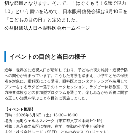
切な節目となります。そこで、「はぐくもう！6歳で視力
1.0」という願いを込めて、日本眼科啓発会議は6月10日を
「こどもの目の日」と定めました。
公益財団法人日本眼科医会ホームページ
イベントの目的と当日の様子
近年、世界的に近視人口が増加しており、子どもの視力維持・近視予防
への関心が高まっています。こうした背景を踏まえ、小学生とその保護
者を対象に、眼科医による講演、眼科医とコンタクトレンズを装用して
プレーをするラグビー選手のトークセッション、ラグビー体験教室、視
力検査体験などの参加型プログラムを通じて、楽しみながら近視に関す
る正しい知識を学ぶことを目的に実施しました。
【イベント概要】
日時：2026年6月6日（土）13:30～16:00
場所：元町ウェルネスパーク（東京都文京区本郷1-1-19）
対象：東京都文京区に在住、在学、在勤の小学生と保護者
主催：株式会社シード（SEEDこどものめ未来プロジェクト）