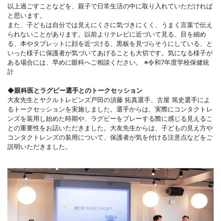
以上過ごすことなどを、親子で日常生活の中に取り入れていただければ
と思います。
また、子どもは自分では見えにくさに気づきにくく、うまく言葉で伝え
られないことがあります。以前よりテレビに近づいて見る、目を細め
る、本やタブレットに顔を近づける、黒板を見づらそうにしている、と
いった様子に保護者が気づいてあげることも大切です。気になる様子が
ある場合には、早めに眼科へご相談ください。 ※令和7年度学校保健統
計
◆眼科医とラグビー選手とのトークセッション
大友先生とヤクルトレビンズ戸田の須藤 拓真選手、古屋 篤史選手によ
るトークセッションを実施しました。選手からは、実際にコンタクトレ
ンズを装用し始めた時期や、ラグビーをプレーする際に感じる見えるこ
との重要性をお話いただきました。大友先生からは、子どもの見え方や
コンタクトレンズの装用について、保護者が気を付ける注意点などをご
説明いただきました。