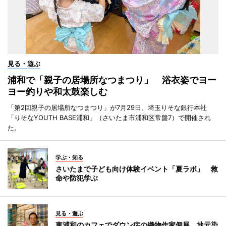
見る・遊ぶ
浦和で「親子の居場所なつまつり」 浴衣姿でヨー
ヨー釣りや和太鼓楽しむ
「第2回親子の居場所なつまつり」が7月29日、埼玉りそな銀行本社
「りそなYOUTH BASE浦和」（さいたま市浦和区常盤7）で開催され
た。
学ぶ・知る
さいたまで子ども向け体験イベント「夏ラボ」 救
命や防犯学ぶ
見る・遊ぶ
東浦和のカフェでダウン症の織物作家個展 地元染