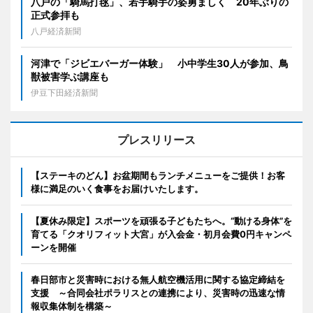
八戸の「騎馬打毬」、若手騎手の姿勇ましく 20年ぶりの
正式参拝も
八戸経済新聞
河津で「ジビエバーガー体験」 小中学生30人が参加、鳥
獣被害学ぶ講座も
伊豆下田経済新聞
プレスリリース
【ステーキのどん】お盆期間もランチメニューをご提供！お客
様に満足のいく食事をお届けいたします。
【夏休み限定】スポーツを頑張る子どもたちへ。“動ける身体”を
育てる「クオリフィット大宮」が入会金・初月会費0円キャンペ
ーンを開催
春日部市と災害時における無人航空機活用に関する協定締結を
支援 ～合同会社ポラリスとの連携により、災害時の迅速な情
報収集体制を構築～