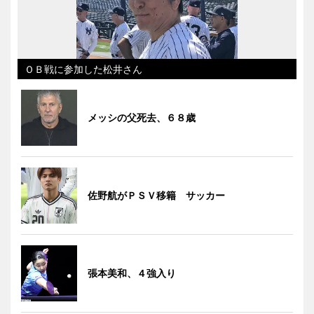
ＯＢ戦に参加した松井さん
メッシの父死去、６８歳
佐野航がＰＳＶ移籍 サッカー
張本美和、４強入り