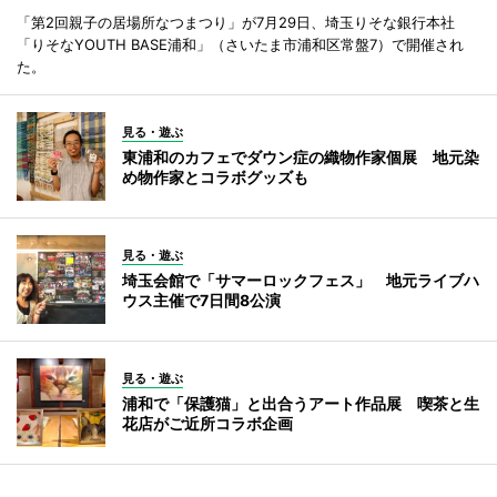
「第2回親子の居場所なつまつり」が7月29日、埼玉りそな銀行本社
「りそなYOUTH BASE浦和」（さいたま市浦和区常盤7）で開催され
た。
見る・遊ぶ
東浦和のカフェでダウン症の織物作家個展 地元染
め物作家とコラボグッズも
見る・遊ぶ
埼玉会館で「サマーロックフェス」 地元ライブハ
ウス主催で7日間8公演
見る・遊ぶ
浦和で「保護猫」と出合うアート作品展 喫茶と生
花店がご近所コラボ企画