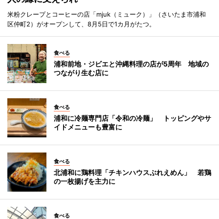
米粉クレープとコーヒーの店「mjuk（ミューク）」（さいたま市浦和
区仲町2）がオープンして、8月5日で1カ月がたつ。
食べる
浦和前地・ジビエと沖縄料理の店が5周年 地域の
つながり生む店に
食べる
浦和に冷麺専門店「令和の冷麺」 トッピングやサ
イドメニューも豊富に
食べる
北浦和に鶏料理「チキンハウスぶれえめん」 若鶏
の一枚揚げを主力に
食べる