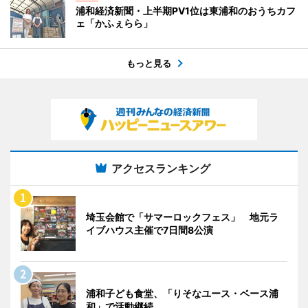
浦和経済新聞・上半期PV1位は東浦和のおうちカフ
ェ「かふぇらら」
もっと見る
アクセスランキング
埼玉会館で「サマーロックフェス」 地元ラ
イブハウス主催で7日間8公演
浦和子ども食堂、「りそなユース・ベース浦
和」で活動継続