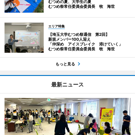
むつめの夏、大学生の夏
むつめ祭常任委員会委員長 牧 海世
エリア特集
【埼玉大学むつめ祭通信 第2回】
新規メンバー100人迎え
「仲深め アイスブレイク 溶けていく」
むつめ祭常任委員会委員長 牧 海世
もっと見る
最新ニュース