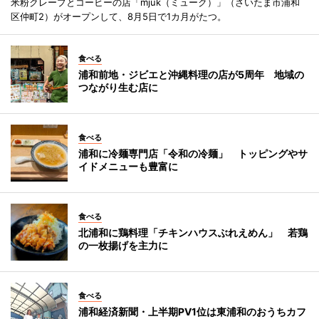
米粉クレープとコーヒーの店「mjuk（ミューク）」（さいたま市浦和
区仲町2）がオープンして、8月5日で1カ月がたつ。
食べる
浦和前地・ジビエと沖縄料理の店が5周年 地域の
つながり生む店に
食べる
浦和に冷麺専門店「令和の冷麺」 トッピングやサ
イドメニューも豊富に
食べる
北浦和に鶏料理「チキンハウスぶれえめん」 若鶏
の一枚揚げを主力に
食べる
浦和経済新聞・上半期PV1位は東浦和のおうちカフ