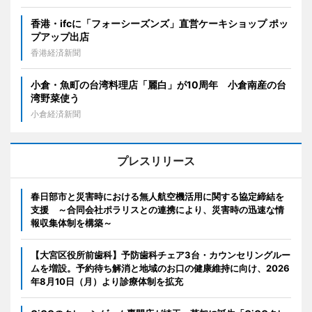
香港・ifcに「フォーシーズンズ」直営ケーキショップ ポッ
プアップ出店
香港経済新聞
小倉・魚町の台湾料理店「麗白」が10周年 小倉南産の台
湾野菜使う
小倉経済新聞
プレスリリース
春日部市と災害時における無人航空機活用に関する協定締結を
支援 ～合同会社ポラリスとの連携により、災害時の迅速な情
報収集体制を構築～
【大宮区役所前歯科】予防歯科チェア3台・カウンセリングルー
ムを増設。予約待ち解消と地域のお口の健康維持に向け、2026
年8月10日（月）より診療体制を拡充