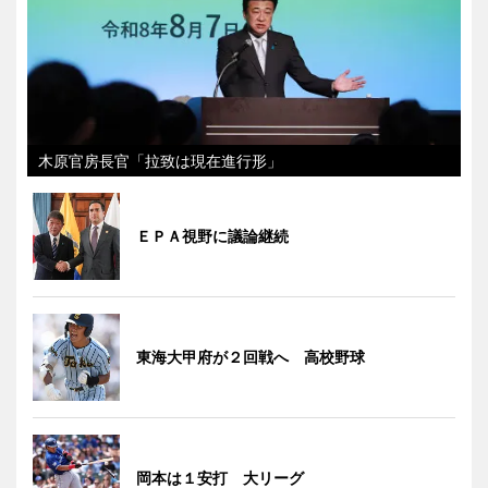
木原官房長官「拉致は現在進行形」
ＥＰＡ視野に議論継続
東海大甲府が２回戦へ 高校野球
岡本は１安打 大リーグ