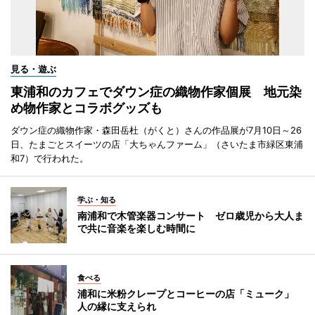
見る・遊ぶ
東浦和のカフェでダウン症の織物作家個展 地元染
め物作家とコラボグッズも
ダウン症の織物作家・森田岳杜（がくと）さんの作品展が7月10日～26
日、たまごとスイーツの店「大ちゃんファーム」（さいたま市緑区東浦
和7）で行われた。
学ぶ・知る
南浦和で木管楽器コンサート ゼロ歳児から大人ま
で共に音楽を楽しむ時間に
食べる
浦和に米粉クレープとコーヒーの店「ミューク」
人の縁に支えられ