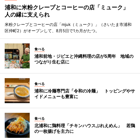
浦和に米粉クレープとコーヒーの店「ミューク」
人の縁に支えられ
米粉クレープとコーヒーの店「mjuk（ミューク）」（さいたま市浦和
区仲町2）がオープンして、8月5日で1カ月がたつ。
食べる
浦和前地・ジビエと沖縄料理の店が5周年 地域の
つながり生む店に
食べる
浦和に冷麺専門店「令和の冷麺」 トッピングやサ
イドメニューも豊富に
食べる
北浦和に鶏料理「チキンハウスぶれえめん」 若鶏
の一枚揚げを主力に