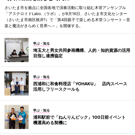
さいたま市を拠点に全国各地で演奏活動に取り組む木管アンサンブル
「アステロイドLabo.（ラボ）」が8月16日、さいたま市文化センター
（さいたま市南区根岸1）で「第4回親子で楽しめる木管コンサート～音
楽と魔法がきらめく世界へ～」を開催する。
学ぶ・知る
埼玉大と男女共同参画機構、人的・知的資源の活用
目指し連携協定
学ぶ・知る
西浦和に和食料理店「YOHAKU」 店内スペース
活用しフリースクールも
学ぶ・知る
浦和駅前で「ねんりんピック」100日前イベント
機運高める契機に