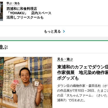
学ぶ・知る
西浦和に和食料理店
「YOHAKU」 店内スペース
活用しフリースクールも
もっと見る
遊ぶ
見る・遊ぶ
東浦和のカフェでダウン
作家個展 地元染め物作
ボグッズも
ダウン症の織物作家・森田岳杜（が
の作品展が7月10日～26日、たま
の店「大ちゃんファーム」（さいた
浦和7）で行われた。