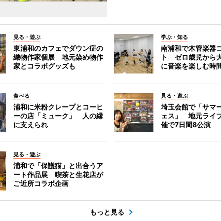
見る・遊ぶ
学ぶ・知る
東浦和のカフェでダウン症の
南浦和で木管楽器
織物作家個展 地元染め物作
ト ゼロ歳児から
家とコラボグッズも
に音楽を楽しむ時
食べる
見る・遊ぶ
浦和に米粉クレープとコーヒ
埼玉会館で「サマ
ーの店「ミューク」 人の縁
ェス」 地元ライ
に支えられ
催で7日間8公演
見る・遊ぶ
浦和で「保護猫」と出合うア
ート作品展 喫茶と生花店が
ご近所コラボ企画
もっと見る