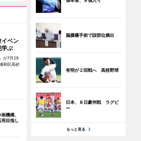
張本智、８強入り
脳腫瘍手術で誤部位摘出
験イベン
犯学ぶ
が7月29
浦和区高砂
有明が２回戦へ 高校野球
日本、８日豪州戦 ラグビ
ー
参画機構、
活用目指し
もっと見る