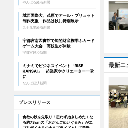
やんばる経済新聞
城西国際大、茂原でアール・ブリュット
制作支援 作品は秋に特別展示
九十九里経済新聞
宇都宮南図書館で知的財産権学ぶカード
ゲーム大会 高校生が体験
宇都宮経済新聞
最新ニ
ミナミでビジネスイベント「RISE
KANSAI」 起業家やクリエーター一堂
に
なんば経済新聞
プレスリリース
食欲の秋を先取り！思わず抱きしめたくな
る約73cmの『おだんごぬいぐるみ』がエ
ブリデイオリジナルプライズとして登場