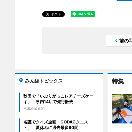
前の
みん経トピックス
特集
秋田で「いぶりがっこレアチーズケー
キ」 県内14店で先行販売
秋田経済新聞
名護でクイズ企画「GODACクエス
ト」 夏休みに過去最多90問