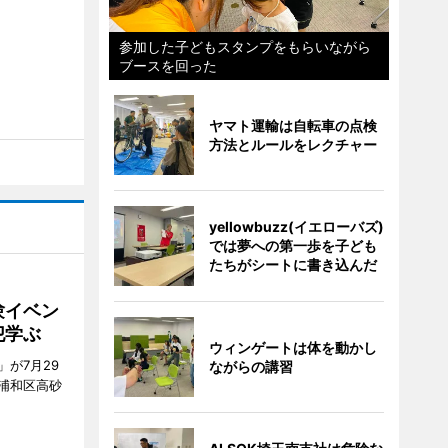
参加した子どもスタンプをもらいながら
ブースを回った
ヤマト運輸は自転車の点検
方法とルールをレクチャー
yellowbuzz(イエローバズ)
では夢への第一歩を子ども
たちがシートに書き込んだ
験イベン
犯学ぶ
ウィンゲートは体を動かし
が7月29
ながらの講習
浦和区高砂