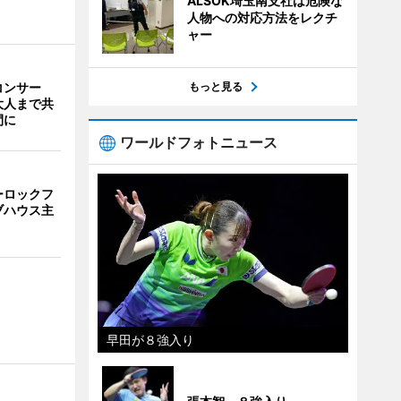
ALSOK埼玉南支社は危険な
人物への対応方法をレクチ
ャー
コンサー
もっと見る
大人まで共
間に
ワールドフォトニュース
ーロックフ
ブハウス主
早田が８強入り