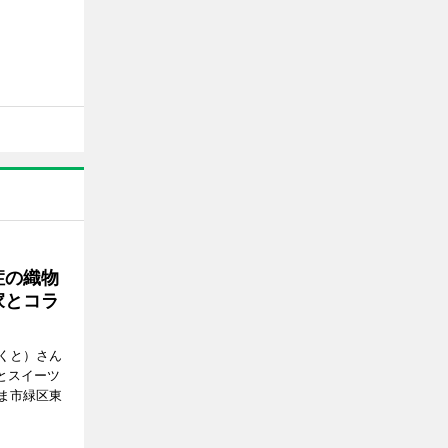
症の織物
家とコラ
くと）さん
ごとスイーツ
ま市緑区東