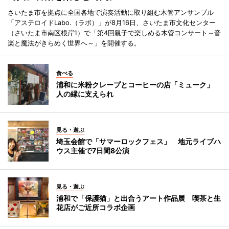
さいたま市を拠点に全国各地で演奏活動に取り組む木管アンサンブル
「アステロイドLabo.（ラボ）」が8月16日、さいたま市文化センター
（さいたま市南区根岸1）で「第4回親子で楽しめる木管コンサート～音
楽と魔法がきらめく世界へ～」を開催する。
食べる
浦和に米粉クレープとコーヒーの店「ミューク」
人の縁に支えられ
見る・遊ぶ
埼玉会館で「サマーロックフェス」 地元ライブハ
ウス主催で7日間8公演
見る・遊ぶ
浦和で「保護猫」と出合うアート作品展 喫茶と生
花店がご近所コラボ企画