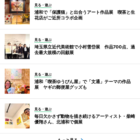
見る・遊ぶ
浦和で「保護猫」と出合うアート作品展 喫茶と生
花店がご近所コラボ企画
見る・遊ぶ
埼玉県立近代美術館で小村雪岱展 作品700点、過
去最大規模の回顧展
見る・遊ぶ
浦和「喫茶ゆうびん屋」で「文通」テーマの作品
展 ヤギの郵便屋グッズも
見る・遊ぶ
毎日欠かさず動物を描き続けるアーティスト・柴崎
優翔さん、北浦和で個展