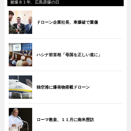
被爆８１年、広島原爆の日
ドローン企業社長、車爆破で重傷
ハシナ前首相「母国を正しい道に」
独空港に爆発物搭載ドローン
ローマ教皇、１１月に南米歴訪