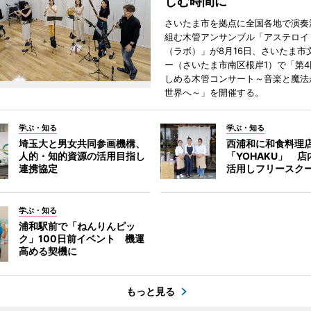
しむ時間に
さいたま市を拠点に全国各地で演奏
組む木管アンサンブル「アステロイドL
（ラボ）」が8月16日、さいたま市
ー（さいたま市南区根岸1）で「第
しめる木管コンサート～音楽と魔法
世界へ～」を開催する。
学ぶ・知る
学ぶ・知る
埼玉大と男女共同参画機構、
西浦和に和食料理
人的・知的資源の活用目指し
「YOHAKU」 
連携協定
活用しフリースク
学ぶ・知る
浦和駅前で「ねんりんピッ
ク」100日前イベント 機運
高める契機に
もっと見る