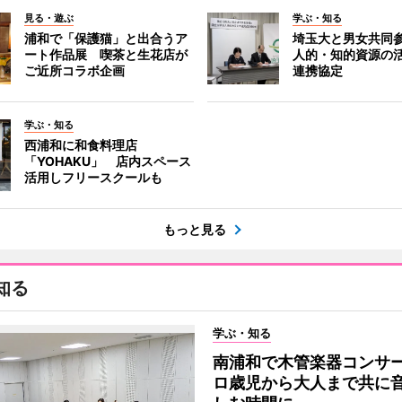
見る・遊ぶ
学ぶ・知る
浦和で「保護猫」と出合うア
埼玉大と男女共同
ート作品展 喫茶と生花店が
人的・知的資源の
ご近所コラボ企画
連携協定
学ぶ・知る
西浦和に和食料理店
「YOHAKU」 店内スペース
活用しフリースクールも
もっと見る
知る
学ぶ・知る
南浦和で木管楽器コンサ
ロ歳児から大人まで共に