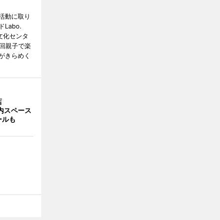
活動に取り
abo.
文化センタ
4回親子で楽
がきらめく
店
店内スペース
ールも