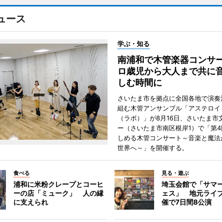
ュース
学ぶ・知る
南浦和で木管楽器コンサ
ロ歳児から大人まで共に
しむ時間に
さいたま市を拠点に全国各地で演奏
組む木管アンサンブル「アステロイドL
（ラボ）」が8月16日、さいたま市
ー（さいたま市南区根岸1）で「第
しめる木管コンサート～音楽と魔法
世界へ～」を開催する。
食べる
見る・遊ぶ
浦和に米粉クレープとコーヒ
埼玉会館で「サマ
ーの店「ミューク」 人の縁
ェス」 地元ライ
に支えられ
催で7日間8公演