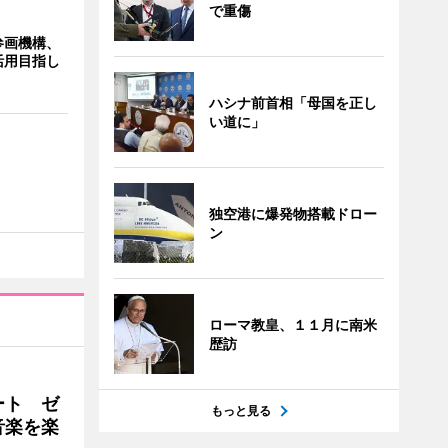
で重傷
参画機構、
活用目指し
ハシナ前首相「母国を正し
い道に」
独空港に爆発物搭載ドロー
ン
ローマ教皇、１１月に南米
歴訪
ート ゼ
もっと見る
音楽を楽