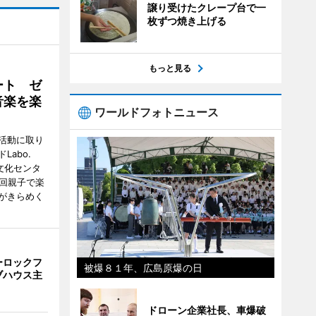
譲り受けたクレープ台で一
枚ずつ焼き上げる
もっと見る
ート ゼ
音楽を楽
ワールドフォトニュース
活動に取り
abo.
文化センタ
4回親子で楽
がきらめく
ーロックフ
被爆８１年、広島原爆の日
ブハウス主
ドローン企業社長、車爆破