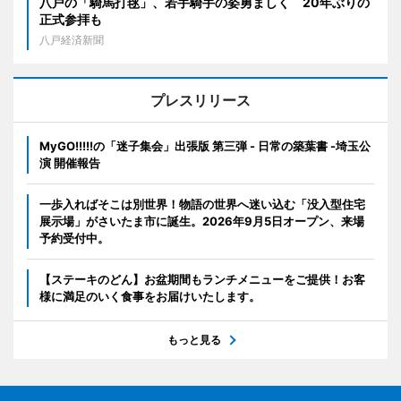
八戸の「騎馬打毬」、若手騎手の姿勇ましく 20年ぶりの
正式参拝も
八戸経済新聞
プレスリリース
MyGO!!!!!の「迷子集会」出張版 第三弾 - 日常の築葉書 -埼玉公
演 開催報告
一歩入ればそこは別世界！物語の世界へ迷い込む「没入型住宅
展示場」がさいたま市に誕生。2026年9月5日オープン、来場
予約受付中。
【ステーキのどん】お盆期間もランチメニューをご提供！お客
様に満足のいく食事をお届けいたします。
もっと見る