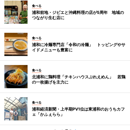
食べる
浦和前地・ジビエと沖縄料理の店が5周年 地域の
つながり生む店に
食べる
浦和に冷麺専門店「令和の冷麺」 トッピングやサ
イドメニューも豊富に
食べる
北浦和に鶏料理「チキンハウスぶれえめん」 若鶏
の一枚揚げを主力に
食べる
浦和経済新聞・上半期PV1位は東浦和のおうちカフ
ェ「かふぇらら」