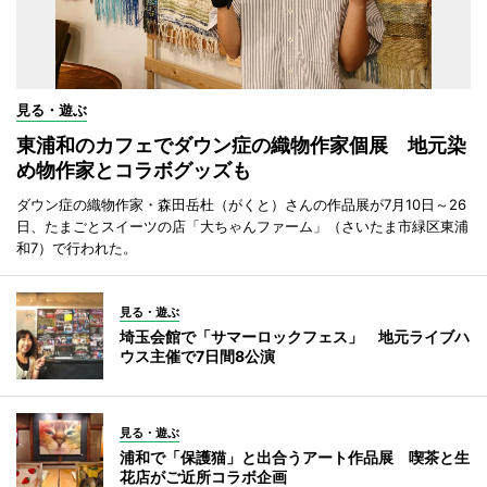
見る・遊ぶ
東浦和のカフェでダウン症の織物作家個展 地元染
め物作家とコラボグッズも
ダウン症の織物作家・森田岳杜（がくと）さんの作品展が7月10日～26
日、たまごとスイーツの店「大ちゃんファーム」（さいたま市緑区東浦
和7）で行われた。
見る・遊ぶ
埼玉会館で「サマーロックフェス」 地元ライブハ
ウス主催で7日間8公演
見る・遊ぶ
浦和で「保護猫」と出合うアート作品展 喫茶と生
花店がご近所コラボ企画