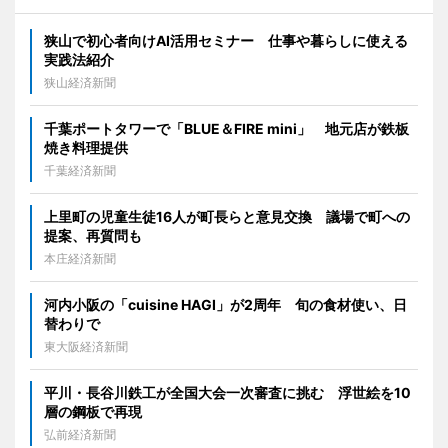
狭山で初心者向けAI活用セミナー 仕事や暮らしに使える
実践法紹介
狭山経済新聞
千葉ポートタワーで「BLUE＆FIRE mini」 地元店が鉄板
焼き料理提供
千葉経済新聞
上里町の児童生徒16人が町長らと意見交換 議場で町への
提案、再質問も
本庄経済新聞
河内小阪の「cuisine HAGI」が2周年 旬の食材使い、日
替わりで
東大阪経済新聞
平川・長谷川鉄工が全国大会一次審査に挑む 浮世絵を10
層の鋼板で再現
弘前経済新聞