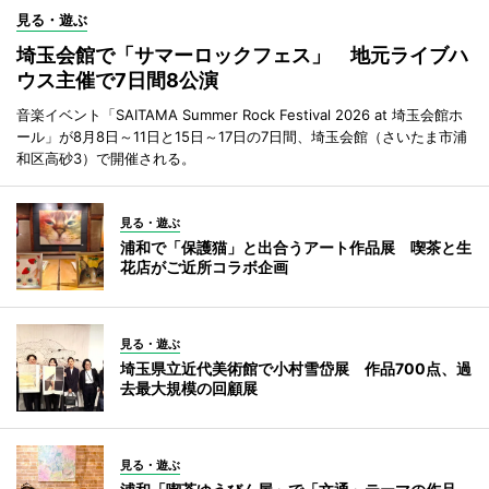
見る・遊ぶ
埼玉会館で「サマーロックフェス」 地元ライブハ
ウス主催で7日間8公演
音楽イベント「SAITAMA Summer Rock Festival 2026 at 埼玉会館ホ
ール」が8月8日～11日と15日～17日の7日間、埼玉会館（さいたま市浦
和区高砂3）で開催される。
見る・遊ぶ
浦和で「保護猫」と出合うアート作品展 喫茶と生
花店がご近所コラボ企画
見る・遊ぶ
埼玉県立近代美術館で小村雪岱展 作品700点、過
去最大規模の回顧展
見る・遊ぶ