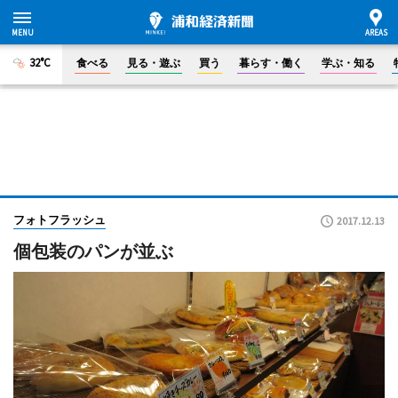
32°C
食べる
見る・遊ぶ
買う
暮らす・働く
学ぶ・知る
フォトフラッシュ
2017.12.13
個包装のパンが並ぶ