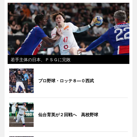
若手主体の日本、ＰＳＧに完敗
プロ野球・ロッテ８―０西武
仙台育英が２回戦へ 高校野球