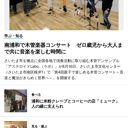
学ぶ・知る
南浦和で木管楽器コンサート ゼロ歳児から大人ま
で共に音楽を楽しむ時間に
さいたま市を拠点に全国各地で演奏活動に取り組む木管アンサンブル
「アステロイドLabo.（ラボ）」が8月16日、さいたま市文化センター
（さいたま市南区根岸1）で「第4回親子で楽しめる木管コンサート～音
楽と魔法がきらめく世界へ～」を開催する。
食べる
浦和に米粉クレープとコーヒーの店「ミューク」
人の縁に支えられ
見る・遊ぶ