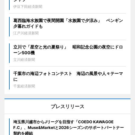
伊豆下田経済新聞
葛西臨海水族園で夜間開園「水族園で夕涼み」 ペンギン
夕暮れガイドも
江戸川経済新聞
立川で「星空と光の夏祭り」 昭和記念公園の夜空にドロ
ーン500機
立川経済新聞
千葉市の海辺フォトコンテスト 海辺の風景や人々テーマ
に
千葉経済新聞
プレスリリース
埼玉県川越市からJリーグを目指す「COEDO KAWAGOE
F.C」、Muse&Marketと2026シーズンのサポートパートナー
契約を締結