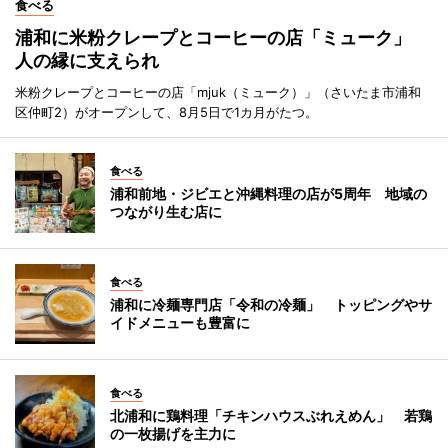
食べる
浦和に米粉クレープとコーヒーの店「ミューク」
人の縁に支えられ
米粉クレープとコーヒーの店「mjuk（ミューク）」（さいたま市浦和
区仲町2）がオープンして、8月5日で1カ月がたつ。
食べる
浦和前地・ジビエと沖縄料理の店が5周年 地域の
つながり生む店に
食べる
浦和に冷麺専門店「令和の冷麺」 トッピングやサ
イドメニューも豊富に
食べる
北浦和に鶏料理「チキンハウスぶれえめん」 若鶏
の一枚揚げを主力に