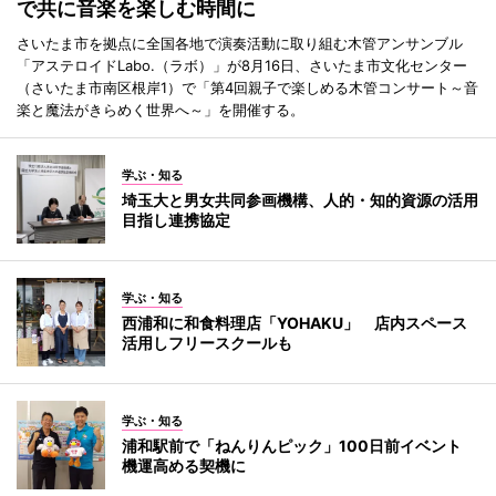
で共に音楽を楽しむ時間に
さいたま市を拠点に全国各地で演奏活動に取り組む木管アンサンブル
「アステロイドLabo.（ラボ）」が8月16日、さいたま市文化センター
（さいたま市南区根岸1）で「第4回親子で楽しめる木管コンサート～音
楽と魔法がきらめく世界へ～」を開催する。
学ぶ・知る
埼玉大と男女共同参画機構、人的・知的資源の活用
目指し連携協定
学ぶ・知る
西浦和に和食料理店「YOHAKU」 店内スペース
活用しフリースクールも
学ぶ・知る
浦和駅前で「ねんりんピック」100日前イベント
機運高める契機に