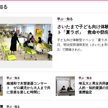
知る
学ぶ・知る
さいたまで子ども向け体
ト「夏ラボ」 救命や防
子ども向け体験型イベント「夏ラボ」
日、明治安田浦和支社（さいたま市
2）で開催された。
学ぶ・知る
学ぶ・知る
南浦和で木管楽器コンサー
埼玉大と男女共同
ト ゼロ歳児から大人まで共
人的・知的資源の
に音楽を楽しむ時間に
連携協定
学ぶ・知る