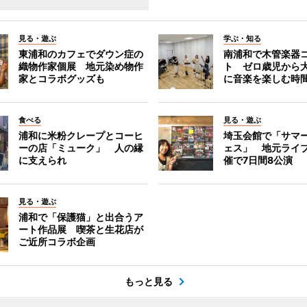
見る・遊ぶ
学ぶ・知る
東浦和のカフェでダウン症の
南浦和で木管楽器
織物作家個展 地元染め物作
ト ゼロ歳児から
家とコラボグッズも
に音楽を楽しむ時
食べる
見る・遊ぶ
浦和に米粉クレープとコーヒ
埼玉会館で「サマ
ーの店「ミューク」 人の縁
ェス」 地元ライ
に支えられ
催で7日間8公演
見る・遊ぶ
浦和で「保護猫」と出合うア
ート作品展 喫茶と生花店が
ご近所コラボ企画
もっと見る