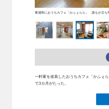
東浦和におうちカフェ「かふぇらら」 誰もが立ち
一軒家を改装したおうちカフェ「かふぇら
で3カ月がたった。