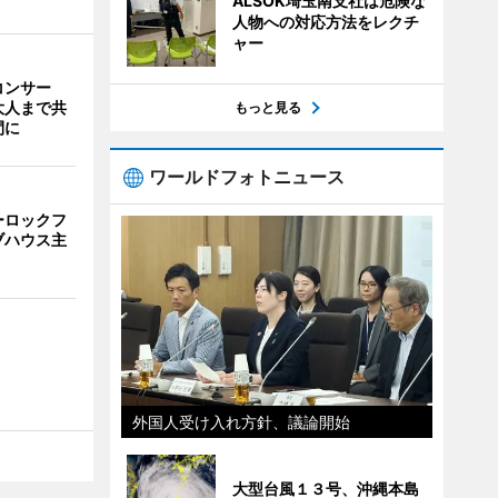
ALSOK埼玉南支社は危険な
人物への対応方法をレクチ
ャー
コンサー
大人まで共
もっと見る
間に
ワールドフォトニュース
ーロックフ
ブハウス主
外国人受け入れ方針、議論開始
大型台風１３号、沖縄本島