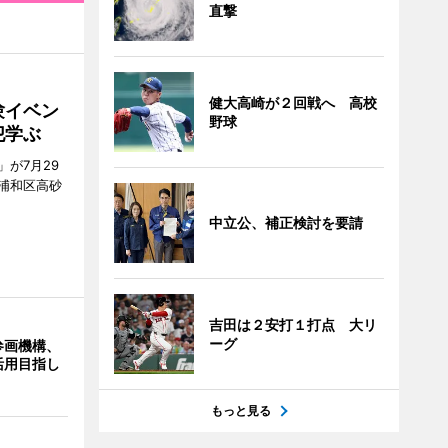
直撃
健大高崎が２回戦へ 高校
験イベン
野球
犯学ぶ
が7月29
浦和区高砂
中立公、補正検討を要請
吉田は２安打１打点 大リ
ーグ
参画機構、
活用目指し
もっと見る