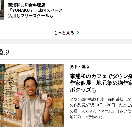
西浦和に和食料理店
「YOHAKU」 店内スペース
活用しフリースクールも
もっと見る
遊ぶ
見る・遊ぶ
東浦和のカフェでダウン
作家個展 地元染め物作
ボグッズも
ダウン症の織物作家・森田岳杜（が
の作品展が7月10日～26日、たま
の店「大ちゃんファーム」（さいた
浦和7）で行われた。