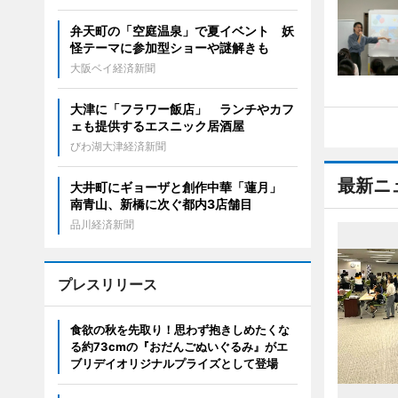
弁天町の「空庭温泉」で夏イベント 妖
怪テーマに参加型ショーや謎解きも
大阪ベイ経済新聞
大津に「フラワー飯店」 ランチやカフ
ェも提供するエスニック居酒屋
びわ湖大津経済新聞
最新ニ
大井町にギョーザと創作中華「蓮月」
南青山、新橋に次ぐ都内3店舗目
品川経済新聞
プレスリリース
食欲の秋を先取り！思わず抱きしめたくな
る約73cmの『おだんごぬいぐるみ』がエ
ブリデイオリジナルプライズとして登場