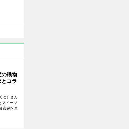
症の織物
家とコラ
くと）さん
ごとスイーツ
ま市緑区東