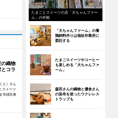
たまごとスイーツの店「大ちゃんファー
ム」の外観
「大ちゃんファーム」の養
鶏飼料作りは福祉作業所に
委託する
たまごスイーツやコーヒー
症の織物
も楽しめる「大ちゃんファ
家とコラ
ーム」
くと）さん
森田さんの織物と優舎さん
ごとスイーツ
の染布を使ったウクレレス
ま市緑区東
トラップも