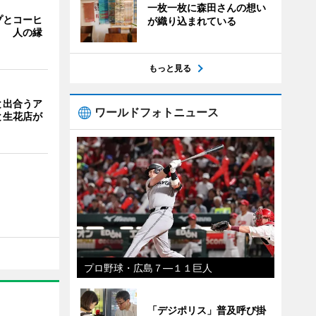
一枚一枚に森田さんの想い
プとコーヒ
が織り込まれている
」 人の縁
もっと見る
と出合うア
ワールドフォトニュース
と生花店が
プロ野球・広島７―１１巨人
「デジポリス」普及呼び掛