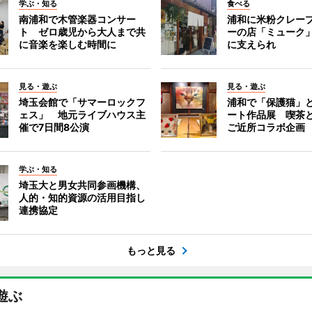
学ぶ・知る
食べる
南浦和で木管楽器コンサー
浦和に米粉クレー
ト ゼロ歳児から大人まで共
ーの店「ミューク
に音楽を楽しむ時間に
に支えられ
見る・遊ぶ
見る・遊ぶ
埼玉会館で「サマーロックフ
浦和で「保護猫」
ェス」 地元ライブハウス主
ート作品展 喫茶
催で7日間8公演
ご近所コラボ企画
学ぶ・知る
埼玉大と男女共同参画機構、
人的・知的資源の活用目指し
連携協定
もっと見る
遊ぶ