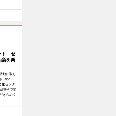
ート ゼ
音楽を楽
活動に取り
abo.
文化センタ
4回親子で楽
がきらめく