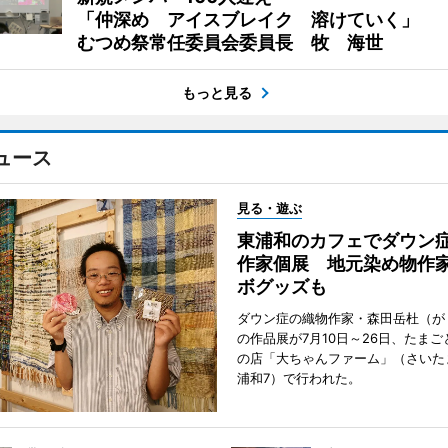
「仲深め アイスブレイク 溶けていく」
むつめ祭常任委員会委員長 牧 海世
もっと見る
ュース
見る・遊ぶ
東浦和のカフェでダウン
作家個展 地元染め物作
ボグッズも
ダウン症の織物作家・森田岳杜（が
の作品展が7月10日～26日、たま
の店「大ちゃんファーム」（さいた
浦和7）で行われた。