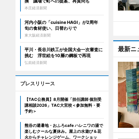
換 議場で町への提案、再質問も
本庄経済新聞
河内小阪の「cuisine HAGI」が2周年
旬の食材使い、日替わりで
東大阪経済新聞
最新ニ
平川・長谷川鉄工が全国大会一次審査に
挑む 浮世絵を10層の鋼板で再現
弘前経済新聞
プレスリリース
【TAC公務員】8月開催「担任講師 個別受
講相談2026」TAC大宮校＜参加無料・要
予約＞
熊谷の避暑地・おふろcafe ハレニワの湯で
楽しむクールな夏休み。屋上の水遊び＆花
火からチャレンジゲーム、ワークショッ