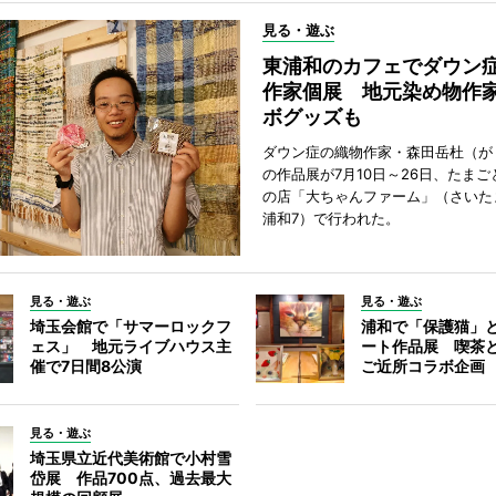
見る・遊ぶ
東浦和のカフェでダウン
作家個展 地元染め物作
ボグッズも
ダウン症の織物作家・森田岳杜（が
の作品展が7月10日～26日、たま
の店「大ちゃんファーム」（さいた
浦和7）で行われた。
見る・遊ぶ
見る・遊ぶ
埼玉会館で「サマーロックフ
浦和で「保護猫」
ェス」 地元ライブハウス主
ート作品展 喫茶
催で7日間8公演
ご近所コラボ企画
見る・遊ぶ
埼玉県立近代美術館で小村雪
岱展 作品700点、過去最大