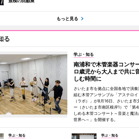
規模の回顧展
もっと見る
知る
学ぶ・知る
南浦和で木管楽器コンサ
ロ歳児から大人まで共に
しむ時間に
さいたま市を拠点に全国各地で演奏
組む木管アンサンブル「アステロイドL
（ラボ）」が8月16日、さいたま市
ー（さいたま市南区根岸1）で「第
しめる木管コンサート～音楽と魔法
世界へ～」を開催する。
学ぶ・知る
学ぶ・知る