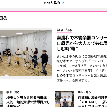
もっと見る
知る
学ぶ・知る
南浦和で木管楽器コンサ
ロ歳児から大人まで共に
しむ時間に
さいたま市を拠点に全国各地で演奏
組む木管アンサンブル「アステロイドL
（ラボ）」が8月16日、さいたま市
ー（さいたま市南区根岸1）で「第
しめる木管コンサート～音楽と魔法
世界へ～」を開催する。
学ぶ・知る
学ぶ・知る
埼玉大と男女共同参画機構、
西浦和に和食料理
人的・知的資源の活用目指し
「YOHAKU」 
連携協定
活用しフリースク