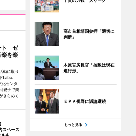
千賀の力投 大リーグ
高市首相靖国参拝「適切に
判断」
ート ゼ
音楽を楽
木原官房長官「拉致は現在
進行形」
活動に取り
abo.
文化センタ
4回親子で楽
がきらめく
ＥＰＡ視野に議論継続
店
もっと見る
店内スペース
ールも