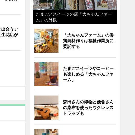
たまごとスイーツの店「大ちゃんファー
ム」の外観
と出合うア
と生花店が
「大ちゃんファーム」の養
鶏飼料作りは福祉作業所に
委託する
たまごスイーツやコーヒー
も楽しめる「大ちゃんファ
ーム」
森田さんの織物と優舎さん
の染布を使ったウクレレス
トラップも