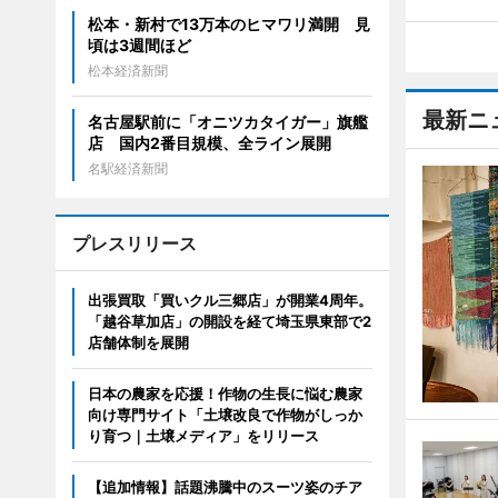
松本・新村で13万本のヒマワリ満開 見
頃は3週間ほど
松本経済新聞
最新ニ
名古屋駅前に「オニツカタイガー」旗艦
店 国内2番目規模、全ライン展開
名駅経済新聞
プレスリリース
出張買取「買いクル三郷店」が開業4周年。
「越谷草加店」の開設を経て埼玉県東部で2
店舗体制を展開
日本の農家を応援！作物の生長に悩む農家
向け専門サイト「土壌改良で作物がしっか
り育つ｜土壌メディア」をリリース
【追加情報】話題沸騰中のスーツ姿のチア