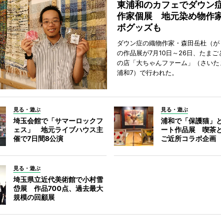
東浦和のカフェでダウン
作家個展 地元染め物作
ボグッズも
ダウン症の織物作家・森田岳杜（が
の作品展が7月10日～26日、たま
の店「大ちゃんファーム」（さいた
浦和7）で行われた。
見る・遊ぶ
見る・遊ぶ
埼玉会館で「サマーロックフ
浦和で「保護猫」
ェス」 地元ライブハウス主
ート作品展 喫茶
催で7日間8公演
ご近所コラボ企画
見る・遊ぶ
埼玉県立近代美術館で小村雪
岱展 作品700点、過去最大
規模の回顧展