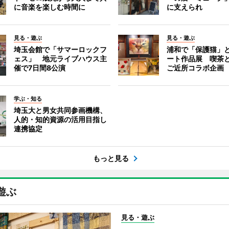
に音楽を楽しむ時間に
に支えられ
見る・遊ぶ
見る・遊ぶ
埼玉会館で「サマーロックフ
浦和で「保護猫」
ェス」 地元ライブハウス主
ート作品展 喫茶
催で7日間8公演
ご近所コラボ企画
学ぶ・知る
埼玉大と男女共同参画機構、
人的・知的資源の活用目指し
連携協定
もっと見る
遊ぶ
見る・遊ぶ