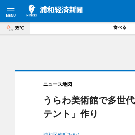
食べる
35°C
ニュース地図
うらわ美術館で多世代
テント」作り
浦和区仲町2-5-1