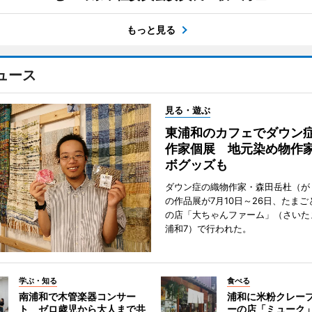
もっと見る
ュース
見る・遊ぶ
東浦和のカフェでダウン
作家個展 地元染め物作
ボグッズも
ダウン症の織物作家・森田岳杜（が
の作品展が7月10日～26日、たま
の店「大ちゃんファーム」（さいた
浦和7）で行われた。
学ぶ・知る
食べる
南浦和で木管楽器コンサー
浦和に米粉クレー
ト ゼロ歳児から大人まで共
ーの店「ミューク