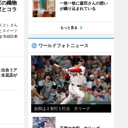
症の織物
一枚一枚に森田さんの想い
が織り込まれている
家とコラ
くと）さん
もっと見る
ごとスイーツ
ま市緑区東
ワールドフォトニュース
と出合うア
と生花店が
吉田は２安打１打点 大リーグ