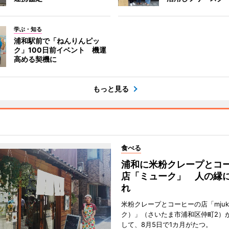
学ぶ・知る
浦和駅前で「ねんりんピッ
ク」100日前イベント 機運
高める契機に
もっと見る
食べる
浦和に米粉クレープとコ
店「ミューク」 人の縁
れ
米粉クレープとコーヒーの店「mju
ク）」（さいたま市浦和区仲町2）
して、8月5日で1カ月がたつ。