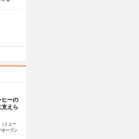
ーヒーの
に支えら
k（ミュー
がオープン