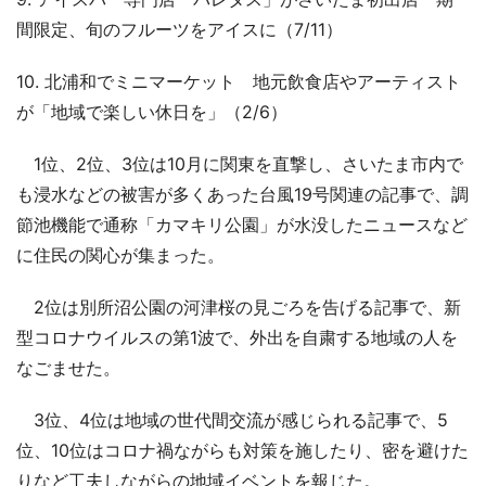
間限定、旬のフルーツをアイスに（7/11）
10. 北浦和でミニマーケット 地元飲食店やアーティスト
が「地域で楽しい休日を」（2/6）
1位、2位、3位は10月に関東を直撃し、さいたま市内で
も浸水などの被害が多くあった台風19号関連の記事で、調
節池機能で通称「カマキリ公園」が水没したニュースなど
に住民の関心が集まった。
2位は別所沼公園の河津桜の見ごろを告げる記事で、新
型コロナウイルスの第1波で、外出を自粛する地域の人を
なごませた。
3位、4位は地域の世代間交流が感じられる記事で、5
位、10位はコロナ禍ながらも対策を施したり、密を避けた
りなど工夫しながらの地域イベントを報じた。