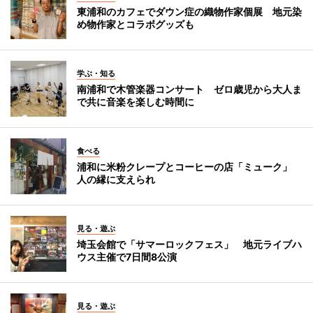
東浦和のカフェでダウン症の織物作家個展 地元染
め物作家とコラボグッズも
学ぶ・知る
南浦和で木管楽器コンサート ゼロ歳児から大人ま
で共に音楽を楽しむ時間に
食べる
浦和に米粉クレープとコーヒーの店「ミューク」
人の縁に支えられ
見る・遊ぶ
埼玉会館で「サマーロックフェス」 地元ライブハ
ウス主催で7日間8公演
見る・遊ぶ