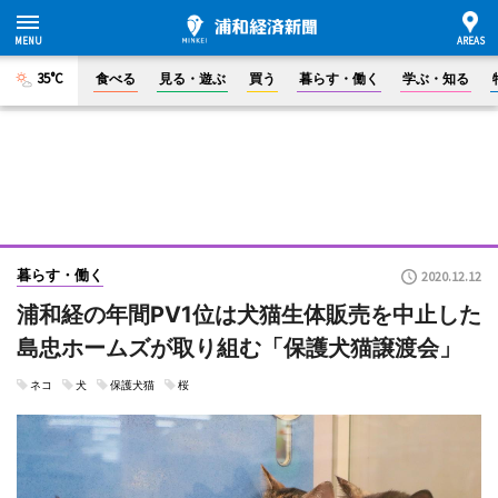
35°C
食べる
見る・遊ぶ
買う
暮らす・働く
学ぶ・知る
暮らす・働く
2020.12.12
浦和経の年間PV1位は犬猫生体販売を中止した
島忠ホームズが取り組む「保護犬猫譲渡会」
ネコ
犬
保護犬猫
桜