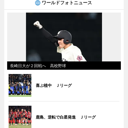
ワールドフォトニュース
長崎日大が２回戦へ 高校野球
喜ぶ植中 Ｊリーグ
鹿島、逆転で白星発進 Ｊリーグ