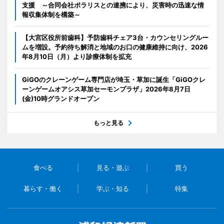
支援 ～合同会社ポラリスとの連携により、災害時の迅速な情
報収集体制を構築～
【大宮区役所前歯科】予防歯科チェア3台・カウンセリングルー
ムを増設。予約待ち解消と地域のお口の健康維持に向け、2026
年8月10日（月）より診療体制を拡充
GiGOのクレーンゲーム専門店が埼玉・草加に誕生「GiGOクレ
ーンゲームオアシス草加セーモンプラザ」2026年8月7日
(金)10時グランドオープン
もっと見る
食べる
見る・遊ぶ
買う
暮らす・働く
学ぶ・知る
特集