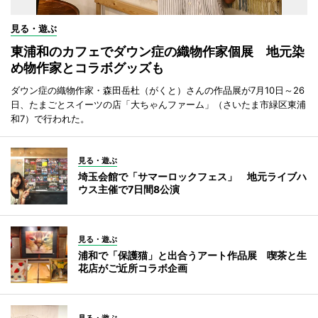
見る・遊ぶ
東浦和のカフェでダウン症の織物作家個展 地元染
め物作家とコラボグッズも
ダウン症の織物作家・森田岳杜（がくと）さんの作品展が7月10日～26
日、たまごとスイーツの店「大ちゃんファーム」（さいたま市緑区東浦
和7）で行われた。
見る・遊ぶ
埼玉会館で「サマーロックフェス」 地元ライブハ
ウス主催で7日間8公演
見る・遊ぶ
浦和で「保護猫」と出合うアート作品展 喫茶と生
花店がご近所コラボ企画
見る・遊ぶ