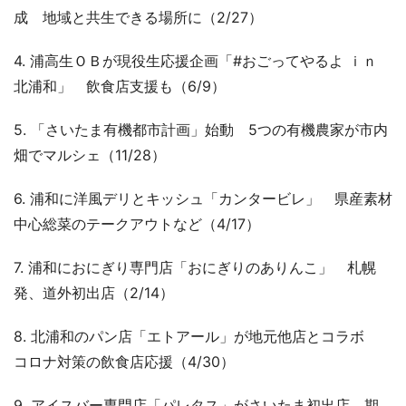
成 地域と共生できる場所に（2/27）
4. 浦高生ＯＢが現役生応援企画「#おごってやるよ ｉｎ
北浦和」 飲食店支援も（6/9）
5. 「さいたま有機都市計画」始動 5つの有機農家が市内
畑でマルシェ（11/28）
6. 浦和に洋風デリとキッシュ「カンタービレ」 県産素材
中心総菜のテークアウトなど（4/17）
7. 浦和におにぎり専門店「おにぎりのありんこ」 札幌
発、道外初出店（2/14）
8. 北浦和のパン店「エトアール」が地元他店とコラボ
コロナ対策の飲食店応援（4/30）
9. アイスバー専門店「パレタス」がさいたま初出店 期