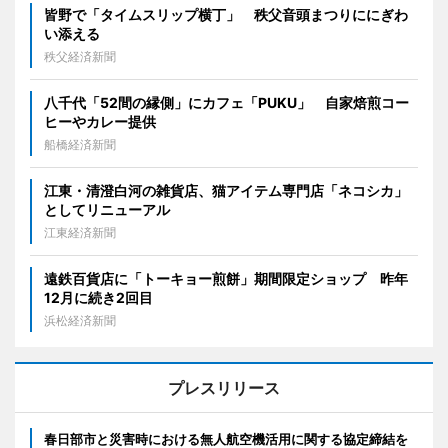
皆野で「タイムスリップ横丁」 秩父音頭まつりににぎわ
い添える
秩父経済新聞
八千代「52間の縁側」にカフェ「PUKU」 自家焙煎コー
ヒーやカレー提供
船橋経済新聞
江東・清澄白河の雑貨店、猫アイテム専門店「ネコシカ」
としてリニューアル
江東経済新聞
遠鉄百貨店に「トーキョー煎餅」期間限定ショップ 昨年
12月に続き2回目
浜松経済新聞
プレスリリース
春日部市と災害時における無人航空機活用に関する協定締結を