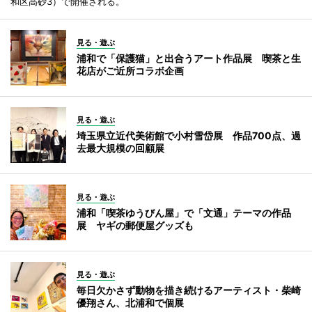
和区高砂3）で開催される。
見る・遊ぶ
浦和で「保護猫」と出合うアート作品展 喫茶と生
花店がご近所コラボ企画
見る・遊ぶ
埼玉県立近代美術館で小村雪岱展 作品700点、過
去最大規模の回顧展
見る・遊ぶ
浦和「喫茶ゆうびん屋」で「文通」テーマの作品
展 ヤギの郵便屋グッズも
見る・遊ぶ
毎日欠かさず動物を描き続けるアーティスト・柴崎
優翔さん、北浦和で個展