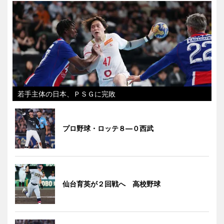
若手主体の日本、ＰＳＧに完敗
プロ野球・ロッテ８―０西武
仙台育英が２回戦へ 高校野球