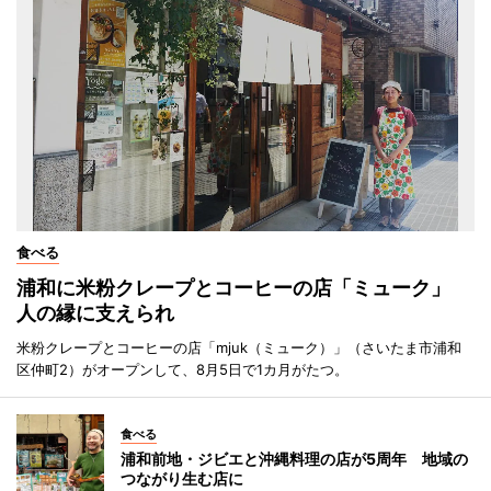
食べる
浦和に米粉クレープとコーヒーの店「ミューク」
人の縁に支えられ
米粉クレープとコーヒーの店「mjuk（ミューク）」（さいたま市浦和
区仲町2）がオープンして、8月5日で1カ月がたつ。
食べる
浦和前地・ジビエと沖縄料理の店が5周年 地域の
つながり生む店に