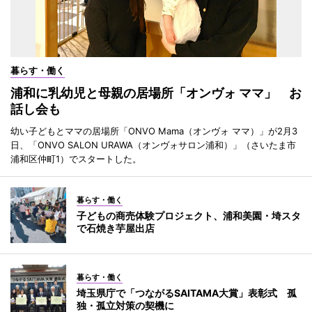
暮らす・働く
浦和に乳幼児と母親の居場所「オンヴォ ママ」 お
話し会も
幼い子どもとママの居場所「ONVO Mama（オンヴォ ママ）」が2月3
日、「ONVO SALON URAWA（オンヴォサロン浦和）」（さいたま市
浦和区仲町1）でスタートした。
暮らす・働く
子どもの商売体験プロジェクト、浦和美園・埼スタ
で石焼き芋屋出店
暮らす・働く
埼玉県庁で「つながるSAITAMA大賞」表彰式 孤
独・孤立対策の契機に