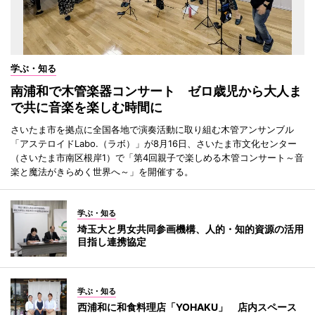
学ぶ・知る
南浦和で木管楽器コンサート ゼロ歳児から大人ま
で共に音楽を楽しむ時間に
さいたま市を拠点に全国各地で演奏活動に取り組む木管アンサンブル
「アステロイドLabo.（ラボ）」が8月16日、さいたま市文化センター
（さいたま市南区根岸1）で「第4回親子で楽しめる木管コンサート～音
楽と魔法がきらめく世界へ～」を開催する。
学ぶ・知る
埼玉大と男女共同参画機構、人的・知的資源の活用
目指し連携協定
学ぶ・知る
西浦和に和食料理店「YOHAKU」 店内スペース