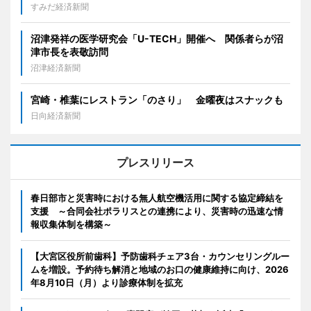
すみだ経済新聞
沼津発祥の医学研究会「U-TECH」開催へ 関係者らが沼
津市長を表敬訪問
沼津経済新聞
宮崎・椎葉にレストラン「のさり」 金曜夜はスナックも
日向経済新聞
プレスリリース
春日部市と災害時における無人航空機活用に関する協定締結を
支援 ～合同会社ポラリスとの連携により、災害時の迅速な情
報収集体制を構築～
【大宮区役所前歯科】予防歯科チェア3台・カウンセリングルー
ムを増設。予約待ち解消と地域のお口の健康維持に向け、2026
年8月10日（月）より診療体制を拡充