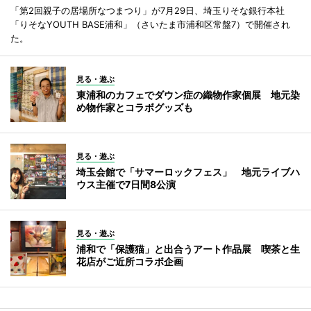
「第2回親子の居場所なつまつり」が7月29日、埼玉りそな銀行本社
「りそなYOUTH BASE浦和」（さいたま市浦和区常盤7）で開催され
た。
見る・遊ぶ
東浦和のカフェでダウン症の織物作家個展 地元染
め物作家とコラボグッズも
見る・遊ぶ
埼玉会館で「サマーロックフェス」 地元ライブハ
ウス主催で7日間8公演
見る・遊ぶ
浦和で「保護猫」と出合うアート作品展 喫茶と生
花店がご近所コラボ企画