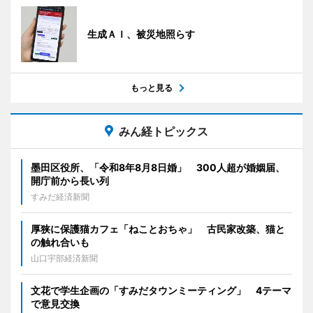
生成ＡＩ、被災地照らす
もっと見る
みん経トピックス
墨田区役所、「令和8年8月8日婚」 300人超が婚姻届、
開庁前から長い列
すみだ経済新聞
厚狭に保護猫カフェ「ねことおちゃ」 古民家改築、猫と
の触れ合いも
山口宇部経済新聞
文花で学生企画の「すみだタウンミーティング」 4テーマ
で意見交換