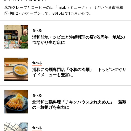
米粉クレープとコーヒーの店「mjuk（ミューク）」（さいたま市浦和
区仲町2）がオープンして、8月5日で1カ月がたつ。
食べる
浦和前地・ジビエと沖縄料理の店が5周年 地域の
つながり生む店に
食べる
浦和に冷麺専門店「令和の冷麺」 トッピングやサ
イドメニューも豊富に
食べる
北浦和に鶏料理「チキンハウスぶれえめん」 若鶏
の一枚揚げを主力に
食べる