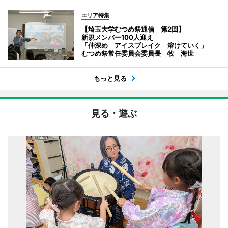
エリア特集
【埼玉大学むつめ祭通信 第2回】
新規メンバー100人迎え
「仲深め アイスブレイク 溶けていく」
むつめ祭常任委員会委員長 牧 海世
もっと見る
見る・遊ぶ