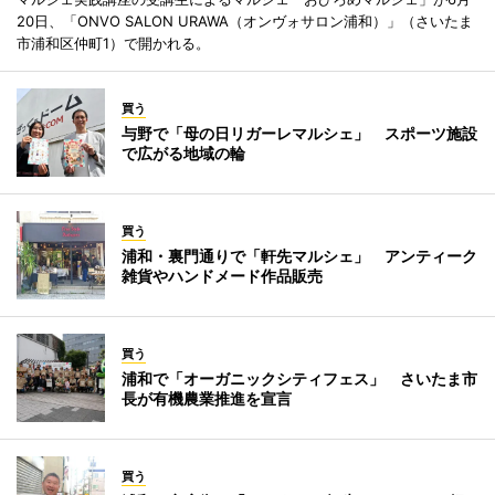
20日、「ONVO SALON URAWA（オンヴォサロン浦和）」（さいたま
市浦和区仲町1）で開かれる。
買う
与野で「母の日リガーレマルシェ」 スポーツ施設
で広がる地域の輪
買う
浦和・裏門通りで「軒先マルシェ」 アンティーク
雑貨やハンドメード作品販売
買う
浦和で「オーガニックシティフェス」 さいたま市
長が有機農業推進を宣言
買う