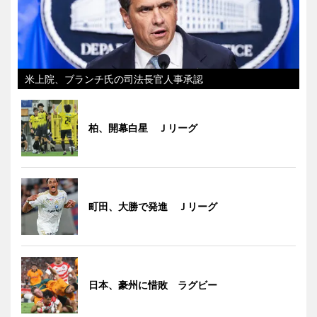
米上院、ブランチ氏の司法長官人事承認
柏、開幕白星 Ｊリーグ
町田、大勝で発進 Ｊリーグ
日本、豪州に惜敗 ラグビー