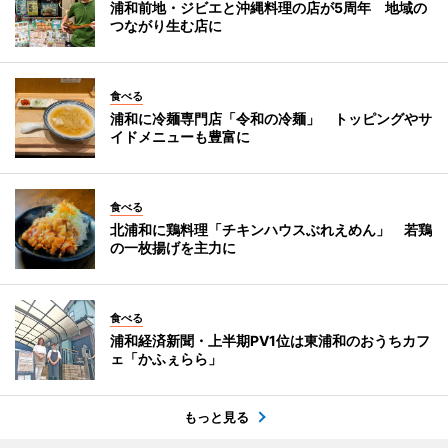
浦和前地・ジビエと沖縄料理の店が5周年 地域の
つながり生む店に
食べる
浦和に冷麺専門店「令和の冷麺」 トッピングやサ
イドメニューも豊富に
食べる
北浦和に鶏料理「チキンハウスぶれえめん」 若鶏
の一枚揚げを主力に
食べる
浦和経済新聞・上半期PV1位は東浦和のおうちカフ
ェ「かふぇらら」
もっと見る