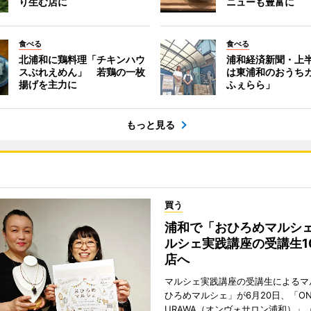
り生む店に
ニューも豊富に
食べる
食べる
北浦和に鶏料理「チキンハウ
浦和経済新聞・上半
スぶれえめん」 若鶏の一枚
は東浦和のおうち
揚げを主力に
ふぇらら」
もっと見る
買う
浦和で「おひろめマルシ
ルシェ実践講座の受講生1
店へ
マルシェ実践講座の受講生によるマ
ひろめマルシェ」が6月20日、「ONV
URAWA（オンヴォサロン浦和）」