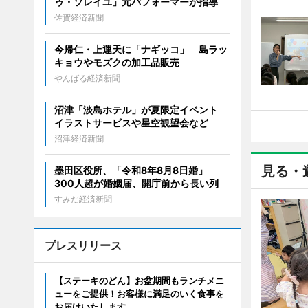
ゥ・ソレイユ」元パフォーマーが指導
佐賀経済新聞
今帰仁・上運天に「ナギッコ」 島ラッ
キョウやモズクの加工品販売
やんばる経済新聞
沼津「淡島ホテル」が夏限定イベント
イラストサービスや星空観望会など
沼津経済新聞
見る・
墨田区役所、「令和8年8月8日婚」
300人超が婚姻届、開庁前から長い列
すみだ経済新聞
プレスリリース
【ステーキのどん】お盆期間もランチメニ
ューをご提供！お客様に満足のいく食事を
お届けいたします。