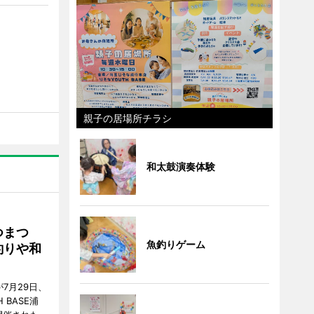
親子の居場所チラシ
和太鼓演奏体験
つまつ
魚釣りゲーム
釣りや和
7月29日、
BASE浦