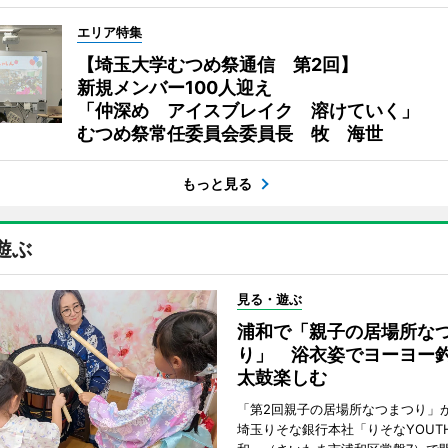
エリア特集
【埼玉大学むつめ祭通信 第2回】
新規メンバー100人迎え
「仲深め アイスブレイク 溶けていく」
むつめ祭常任委員会委員長 牧 海世
もっと見る
遊ぶ
見る・遊ぶ
浦和で「親子の居場所な
り」 浴衣姿でヨーヨー
太鼓楽しむ
「第2回親子の居場所なつまつり」が
埼玉りそな銀行本社「りそなYOUTH 