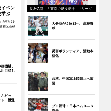
験イベン
長友佑都、Ｆ東京で現役続行 Ｊリーグ
犯学ぶ
が7月29
大分商が２回戦へ 高校野
浦和区高砂
球
災害ボランティア、活動本
格化
参画機構、
活用目指し
台湾、中国軍上陸阻止へ演
習
りんピッ
ント 機運
プロ野球・日本ハム０―６
楽天