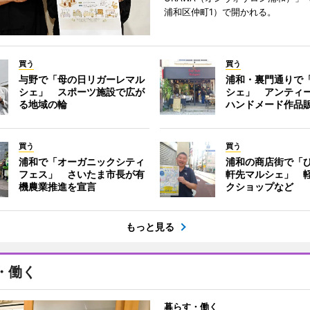
浦和区仲町1）で開かれる。
買う
買う
与野で「母の日リガーレマル
浦和・裏門通りで
シェ」 スポーツ施設で広が
シェ」 アンティ
る地域の輪
ハンドメード作品
買う
買う
浦和で「オーガニックシティ
浦和の商店街で「
フェス」 さいたま市長が有
軒先マルシェ」 
機農業推進を宣言
クショップなど
もっと見る
・働く
暮らす・働く