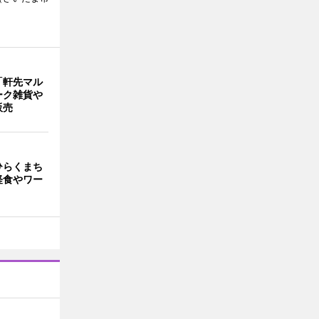
「軒先マル
ーク雑貨や
販売
ひらくまち
軽食やワー