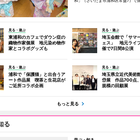
和」（さいたま市浦和区常盤7）で
見る・遊ぶ
見る・遊ぶ
東浦和のカフェでダウン症の
埼玉会館で「サマ
織物作家個展 地元染め物作
ェス」 地元ライ
家とコラボグッズも
催で7日間8公演
見る・遊ぶ
見る・遊ぶ
浦和で「保護猫」と出合うア
埼玉県立近代美術
ート作品展 喫茶と生花店が
岱展 作品700点
ご近所コラボ企画
規模の回顧展
もっと見る
知る
学ぶ・知る