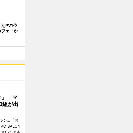
期PV1位
カフェ「か
ェ」 マ
0組が出
ルシェ「お
O SALON
（さいたま市