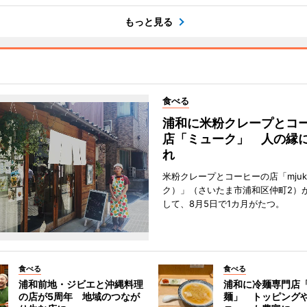
もっと見る
食べる
浦和に米粉クレープとコ
店「ミューク」 人の縁
れ
米粉クレープとコーヒーの店「mju
ク）」（さいたま市浦和区仲町2）
して、8月5日で1カ月がたつ。
食べる
食べる
浦和前地・ジビエと沖縄料理
浦和に冷麺専門店
の店が5周年 地域のつなが
麺」 トッピング