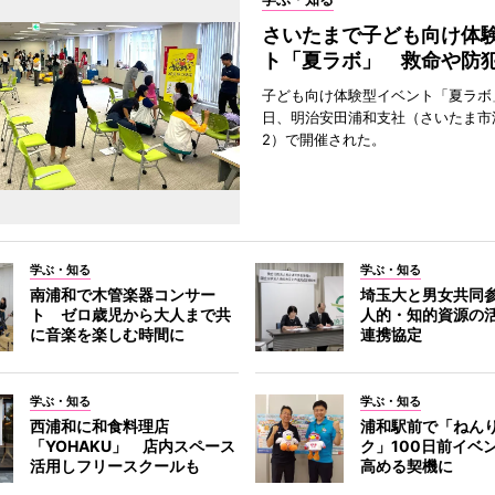
さいたまで子ども向け体
ト「夏ラボ」 救命や防
子ども向け体験型イベント「夏ラボ」
日、明治安田浦和支社（さいたま市
2）で開催された。
学ぶ・知る
学ぶ・知る
南浦和で木管楽器コンサー
埼玉大と男女共同
ト ゼロ歳児から大人まで共
人的・知的資源の
に音楽を楽しむ時間に
連携協定
学ぶ・知る
学ぶ・知る
西浦和に和食料理店
浦和駅前で「ねん
「YOHAKU」 店内スペース
ク」100日前イベ
活用しフリースクールも
高める契機に