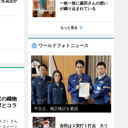
と生花店が
一枚一枚に森田さんの想い
が織り込まれている
もっと見る
ワールドフォトニュース
症の織物
家とコラ
中立公、補正検討を要請
くと）さん
吉田は２安打１打点 大リ
ごとスイーツ