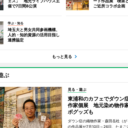
ェス」 地元ライブハウス主
ート作品展 喫茶
催で7日間8公演
ご近所コラボ企画
学ぶ・知る
埼玉大と男女共同参画機構、
人的・知的資源の活用目指し
連携協定
もっと見る
遊ぶ
見る・遊ぶ
東浦和のカフェでダウン
作家個展 地元染め物作
ボグッズも
ダウン症の織物作家・森田岳杜（が
の作品展が7月10日～26日、たま