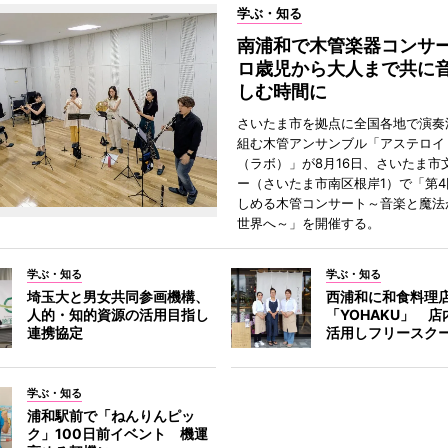
学ぶ・知る
南浦和で木管楽器コンサ
ロ歳児から大人まで共に
しむ時間に
さいたま市を拠点に全国各地で演奏
組む木管アンサンブル「アステロイドL
（ラボ）」が8月16日、さいたま市
ー（さいたま市南区根岸1）で「第
しめる木管コンサート～音楽と魔法
世界へ～」を開催する。
学ぶ・知る
学ぶ・知る
埼玉大と男女共同参画機構、
西浦和に和食料理
人的・知的資源の活用目指し
「YOHAKU」 
連携協定
活用しフリースク
学ぶ・知る
浦和駅前で「ねんりんピッ
ク」100日前イベント 機運