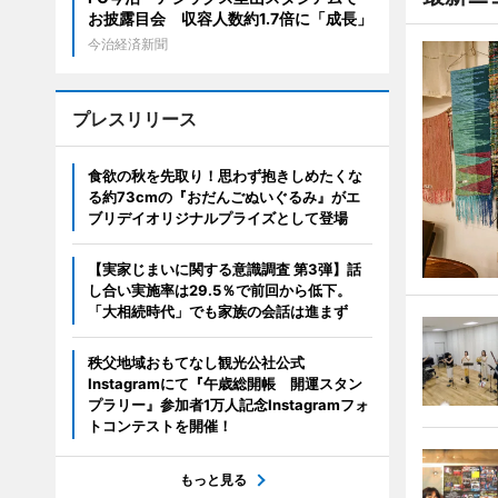
お披露目会 収容人数約1.7倍に「成長」
今治経済新聞
プレスリリース
食欲の秋を先取り！思わず抱きしめたくな
る約73cmの『おだんごぬいぐるみ』がエ
ブリデイオリジナルプライズとして登場
【実家じまいに関する意識調査 第3弾】話
し合い実施率は29.5％で前回から低下。
「大相続時代」でも家族の会話は進まず
秩父地域おもてなし観光公社公式
Instagramにて『午歳総開帳 開運スタン
プラリー』参加者1万人記念Instagramフォ
トコンテストを開催！
もっと見る