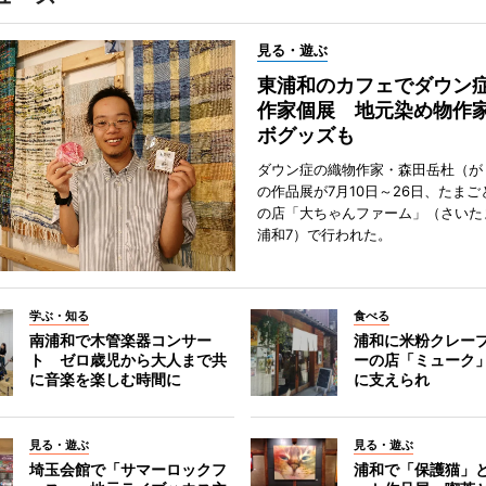
見る・遊ぶ
東浦和のカフェでダウン
作家個展 地元染め物作
ボグッズも
ダウン症の織物作家・森田岳杜（が
の作品展が7月10日～26日、たま
の店「大ちゃんファーム」（さいた
浦和7）で行われた。
学ぶ・知る
食べる
南浦和で木管楽器コンサー
浦和に米粉クレー
ト ゼロ歳児から大人まで共
ーの店「ミューク
に音楽を楽しむ時間に
に支えられ
見る・遊ぶ
見る・遊ぶ
埼玉会館で「サマーロックフ
浦和で「保護猫」