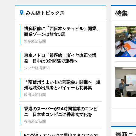
みん経トピックス
特集
博多駅前に「西日本シティビル」開業、
商業ゾーンは飲食5店
博多経済新聞
東京メトロ「銀座線」ダイヤ改正で増
発 日中は3分間隔で運行へ
シブヤ経済新聞
「南信州うまいもの商談会」開催へ 遠
州地域の出展者とバイヤーも初募集
飯田経済新聞
香港のスーパーが24時間営業のコンビ
ニ 日本式コンビニに香港食文化を
香港経済新聞
最新ニ
FC今治・アシックス里山スタジアムで