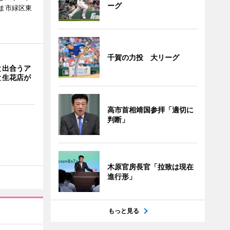
ーグ
ま市緑区東
千賀の力投 大リーグ
と出合うア
と生花店が
高市首相靖国参拝「適切に
判断」
木原官房長官「拉致は現在
進行形」
もっと見る