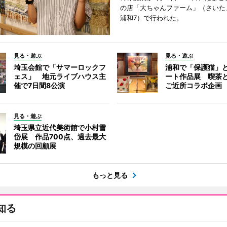
の店「大ちゃんファーム」（さいた
浦和7）で行われた。
見る・遊ぶ
見る・遊ぶ
埼玉会館で「サマーロックフ
浦和で「保護猫」
ェス」 地元ライブハウス主
ート作品展 喫茶
催で7日間8公演
ご近所コラボ企画
見る・遊ぶ
埼玉県立近代美術館で小村雪
岱展 作品700点、過去最大
規模の回顧展
もっと見る
知る