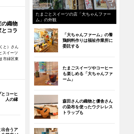
たまごとスイーツの店「大ちゃんファー
ム」の外観
症の織物
家とコラ
「大ちゃんファーム」の養
鶏飼料作りは福祉作業所に
委託する
くと）さん
ごとスイーツ
ま市緑区東
たまごスイーツやコーヒー
も楽しめる「大ちゃんファ
ーム」
プとコーヒ
」 人の縁
森田さんの織物と優舎さん
の染布を使ったウクレレス
トラップも
と出合うア