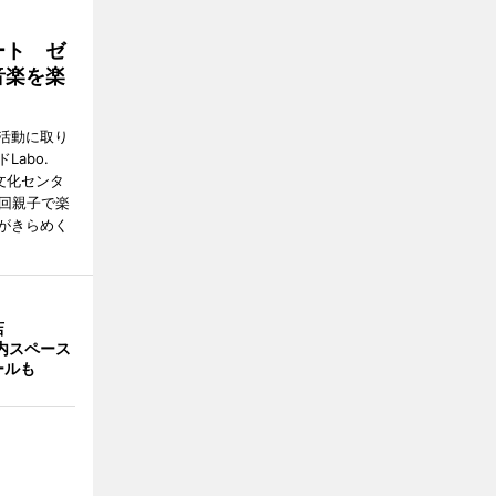
ート ゼ
音楽を楽
活動に取り
abo.
文化センタ
4回親子で楽
がきらめく
店
店内スペース
ールも