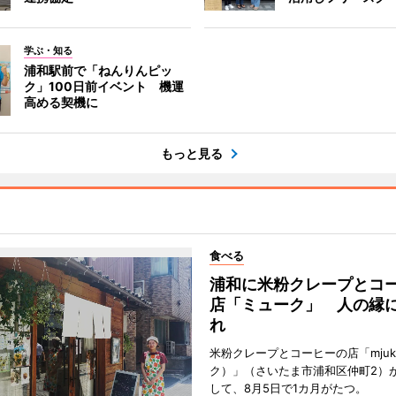
学ぶ・知る
浦和駅前で「ねんりんピッ
ク」100日前イベント 機運
高める契機に
もっと見る
食べる
浦和に米粉クレープとコ
店「ミューク」 人の縁
れ
米粉クレープとコーヒーの店「mju
ク）」（さいたま市浦和区仲町2）
して、8月5日で1カ月がたつ。