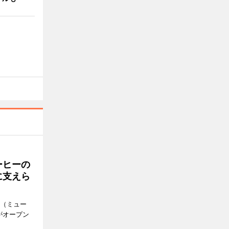
ーヒーの
に支えら
k（ミュー
がオープン