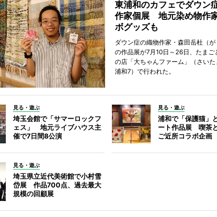
東浦和のカフェでダウン
作家個展 地元染め物作
ボグッズも
ダウン症の織物作家・森田岳杜（が
の作品展が7月10日～26日、たま
の店「大ちゃんファーム」（さいた
浦和7）で行われた。
見る・遊ぶ
見る・遊ぶ
埼玉会館で「サマーロックフ
浦和で「保護猫」
ェス」 地元ライブハウス主
ート作品展 喫茶
催で7日間8公演
ご近所コラボ企画
見る・遊ぶ
埼玉県立近代美術館で小村雪
岱展 作品700点、過去最大
規模の回顧展