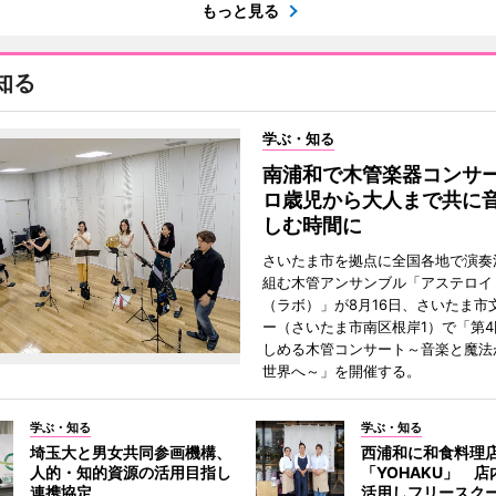
もっと見る
知る
学ぶ・知る
南浦和で木管楽器コンサ
ロ歳児から大人まで共に
しむ時間に
さいたま市を拠点に全国各地で演奏
組む木管アンサンブル「アステロイドL
（ラボ）」が8月16日、さいたま市
ー（さいたま市南区根岸1）で「第
しめる木管コンサート～音楽と魔法
世界へ～」を開催する。
学ぶ・知る
学ぶ・知る
埼玉大と男女共同参画機構、
西浦和に和食料理
人的・知的資源の活用目指し
「YOHAKU」 
連携協定
活用しフリースク