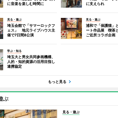
に音楽を楽しむ時間に
に支えられ
見る・遊ぶ
見る・遊ぶ
埼玉会館で「サマーロックフ
浦和で「保護猫」
ェス」 地元ライブハウス主
ート作品展 喫茶
催で7日間8公演
ご近所コラボ企画
学ぶ・知る
埼玉大と男女共同参画機構、
人的・知的資源の活用目指し
連携協定
もっと見る
遊ぶ
見る・遊ぶ