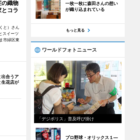
症の織物
一枚一枚に森田さんの想い
が織り込まれている
家とコラ
くと）さん
もっと見る
ごとスイーツ
ま市緑区東
ワールドフォトニュース
と出合うア
と生花店が
「デジポリス」普及呼び掛け
プロ野球・オリックス１―