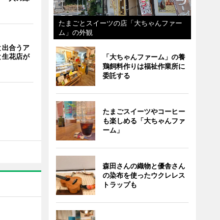
たまごとスイーツの店「大ちゃんファー
ム」の外観
と出合うア
と生花店が
「大ちゃんファーム」の養
鶏飼料作りは福祉作業所に
委託する
たまごスイーツやコーヒー
も楽しめる「大ちゃんファ
ーム」
森田さんの織物と優舎さん
の染布を使ったウクレレス
トラップも