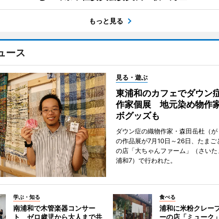
もっと見る
ュース
見る・遊ぶ
東浦和のカフェでダウン
作家個展 地元染め物作
ボグッズも
ダウン症の織物作家・森田岳杜（が
の作品展が7月10日～26日、たま
の店「大ちゃんファーム」（さいた
浦和7）で行われた。
学ぶ・知る
食べる
南浦和で木管楽器コンサー
浦和に米粉クレー
ト ゼロ歳児から大人まで共
ーの店「ミューク