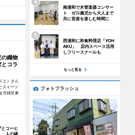
南浦和で木管楽器コンサー
ト ゼロ歳児から大人まで
共に音楽を楽しむ時間に
西浦和に和食料理店「YOH
AKU」 店内スペース活用
しフリースクールも
症の織物
家とコラ
もっと見る
くと）さん
ごとスイーツ
フォトフラッシュ
ま市緑区東
プとコーヒ
」 人の縁