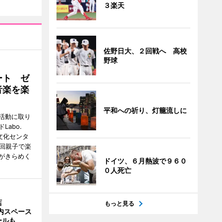
３楽天
佐野日大、２回戦へ 高校
野球
ート ゼ
音楽を楽
平和への祈り、灯籠流しに
活動に取り
abo.
文化センタ
4回親子で楽
がきらめく
ドイツ、６月熱波で９６０
０人死亡
店
もっと見る
店内スペース
ールも