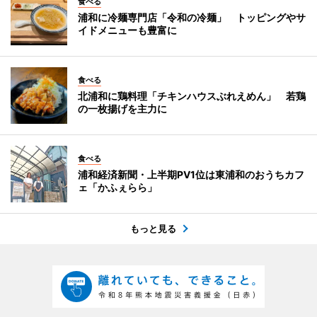
食べる
浦和に冷麺専門店「令和の冷麺」 トッピングやサ
イドメニューも豊富に
食べる
北浦和に鶏料理「チキンハウスぶれえめん」 若鶏
の一枚揚げを主力に
食べる
浦和経済新聞・上半期PV1位は東浦和のおうちカフ
ェ「かふぇらら」
もっと見る