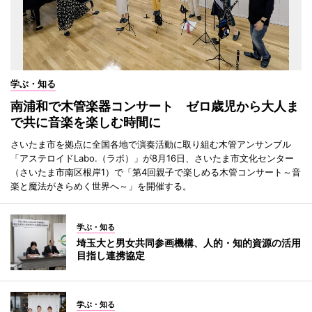
学ぶ・知る
南浦和で木管楽器コンサート ゼロ歳児から大人ま
で共に音楽を楽しむ時間に
さいたま市を拠点に全国各地で演奏活動に取り組む木管アンサンブル
「アステロイドLabo.（ラボ）」が8月16日、さいたま市文化センター
（さいたま市南区根岸1）で「第4回親子で楽しめる木管コンサート～音
楽と魔法がきらめく世界へ～」を開催する。
学ぶ・知る
埼玉大と男女共同参画機構、人的・知的資源の活用
目指し連携協定
学ぶ・知る