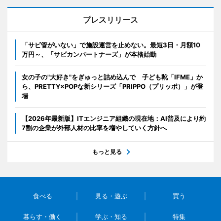
プレスリリース
「サビ管がいない」で施設運営を止めない。最短3日・月額10
万円～、「サビカンパートナーズ」が本格始動
女の子の"大好き"をぎゅっと詰め込んで 子ども靴「IFME」か
ら、PRETTY×POPな新シリーズ「PRIPPO（プリッポ）」が登
場
【2026年最新版】ITエンジニア組織の現在地：AI普及により約
7割の企業が外部人材の比率を増やしていく方針へ
もっと見る
食べる
見る・遊ぶ
買う
暮らす・働く
学ぶ・知る
特集